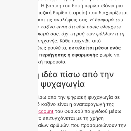
εντελώς τυχαίο. Η βασική του δομή περιλαμβάνει μια
προσωπική τραπεζική θυρίδα (ταμείο) που διαχειρίζεται
τις καταθέσεις και τις αναλήψεις σας.
Η διαφορά του
από ένα φυσικό καζίνο είναι ότι εδώ εσείς ελέγχετε
μόνο το ποντάρισμά σας, όχι τη ροή των φύλλων ή τη
συχνότητα της μηχανής.
Κάθε παιχνίδι, από
κουλοχέρηδες έως ρουλέτα,
εκτελείται μέσω ενός
προγράμματος περιήγησης ή εφαρμογής
χωρίς να
απαιτείται φυσική παρουσία.
Η βασική ιδέα πίσω από την
ψηφιακή ψυχαγωγία
Η βασική ιδέα πίσω από την ψηφιακή ψυχαγωγία σε
ένα διαδικτυακό καζίνο είναι η αναπαραγωγή της
εμπειρίας
Lab account
του φυσικού παιχνιδιού μέσω
λογισμικού. Αυτό επιτυγχάνεται με τη χρήση
γεννητριών τυχαίων αριθμών, που προσομοιώνουν την