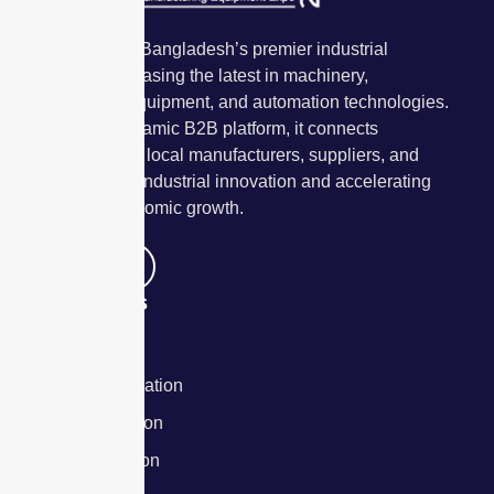
IMMEE & IAE is Bangladesh’s premier industrial
exhibition showcasing the latest in machinery,
manufacturing equipment, and automation technologies.
Serving as a dynamic B2B platform, it connects
international and local manufacturers, suppliers, and
buyers—driving industrial innovation and accelerating
the nation’s economic growth.
Read More
Quick Links
About Us
Exhibitor Information
Visitor Information
Booth Information