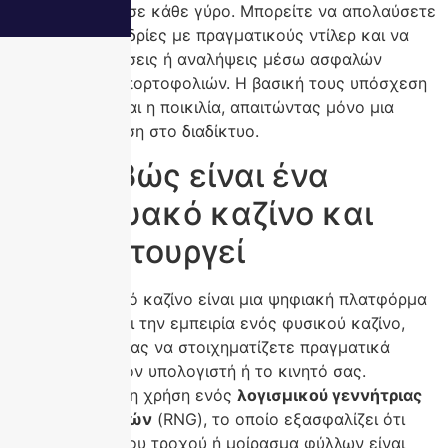
αποτελέσματα σε κάθε γύρο. Μπορείτε να απολαύσετε
ζωντανές συνεδρίες με πραγματικούς ντίλερ και να
κάνετε καταθέσεις ή αναλήψεις μέσω ασφαλών
ηλεκτρονικών πορτοφολιών. Η βασική τους υπόσχεση
είναι η άνεση και η ποικιλία, απαιτώντας μόνο μια
σταθερή σύνδεση στο διαδίκτυο.
Τι ακριβώς είναι ένα
διαδικτυακό καζίνο και
πώς λειτουργεί
Ένα διαδικτυακό καζίνο είναι μια ψηφιακή πλατφόρμα
που αναπαράγει την εμπειρία ενός φυσικού καζίνο,
επιτρέποντάς σας να στοιχηματίζετε πραγματικά
χρήματα από τον υπολογιστή ή το κινητό σας.
Λειτουργεί με τη χρήση ενός
λογισμικού γεννήτριας
τυχαίων αριθμών
(RNG), το οποίο εξασφαλίζει ότι
κάθε γύρισμα του τροχού ή μοίρασμα φύλλων είναι