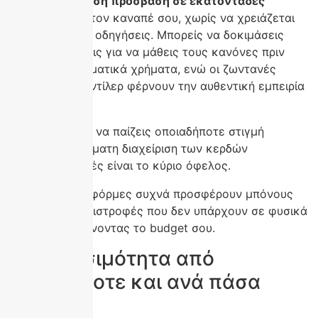
προσφέρει άμεση πρόσβαση σε εκατοντάδες
παιχνίδια
από τον καναπέ σου, χωρίς να χρειάζεται
να ντυθείς ή να οδηγήσεις. Μπορείς να δοκιμάσεις
δωρεάν εκδόσεις για να μάθεις τους κανόνες πριν
ρισκάρεις πραγματικά χρήματα, ενώ οι ζωντανές
μεταδόσεις με ντίλερ φέρνουν την αυθεντική εμπειρία
στο σπίτι σου.
Η ευελιξία να παίζεις οποιαδήποτε στιγμή
και η αυτόματη διαχείριση των κερδών
χωρίς ουρές είναι το κύριο όφελος.
Επίσης, οι πλατφόρμες συχνά προσφέρουν μπόνους
και δωρεάν περιστροφές που δεν υπάρχουν σε φυσικά
καζίνο, μεγαλώνοντας το budget σου.
Προσβασιμότητα από
οπουδήποτε και ανά πάσα
στιγμή