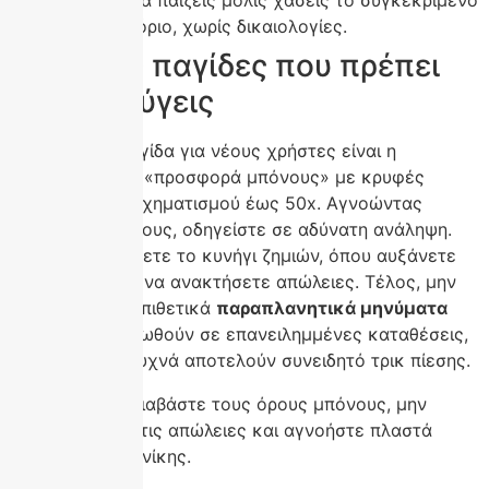
ημερήσιο όριο, χωρίς δικαιολογίες.
Συνήθεις παγίδες που πρέπει
να αποφύγεις
Η πιο συχνή παγίδα για νέους χρήστες είναι η
παραπλανητική «προσφορά μπόνους» με κρυφές
απαιτήσεις στοιχηματισμού έως 50x. Αγνοώντας
αυτούς τους όρους, οδηγείστε σε αδύνατη ανάληψη.
Επίσης, αποφύγετε το κυνήγι ζημιών, όπου αυξάνετε
στοιχήματα για να ανακτήσετε απώλειες. Τέλος, μην
εμπιστεύεστε επιθετικά
παραπλανητικά μηνύματα
νίκης
που σας ωθούν σε επανειλημμένες καταθέσεις,
καθώς αυτές συχνά αποτελούν συνειδητό τρικ πίεσης.
Σύνοψη: Διαβάστε τους όρους μπόνους, μην
κυνηγάτε τις απώλειες και αγνοήστε πλαστά
μηνύματα νίκης.