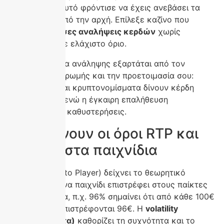
σημαντικά. Γι’ αυτό φρόντισε να έχεις ανεβάσει τα
έγγραφά σου από την αρχή. Επίλεξε καζίνο που
διαφημίζει
άμεσες αναλήψεις κερδών
χωρίς
χρεώσεις και με ελάχιστο όριο.
Η ταχύτητα ανάληψης εξαρτάται από τον
τρόπο πληρωμής και την προετοιμασία σου:
e-wallet και κρυπτονομίσματα δίνουν κέρδη
σε λεπτά, ενώ η έγκαιρη επαλήθευση
αποτρέπει καθυστερήσεις.
Τι σημαίνουν οι όροι RTP και
volatility στα παιχνίδια
Το RTP (Return to Player) δείχνει το θεωρητικό
ποσοστό που ένα παιχνίδι επιστρέφει στους παίκτες
μακροπρόθεσμα, π.χ. 96% σημαίνει ότι από κάθε 100€
στοιχήματος, επιστρέφονται 96€. Η
volatility
(μεταβλητότητα)
καθορίζει τη συχνότητα και το