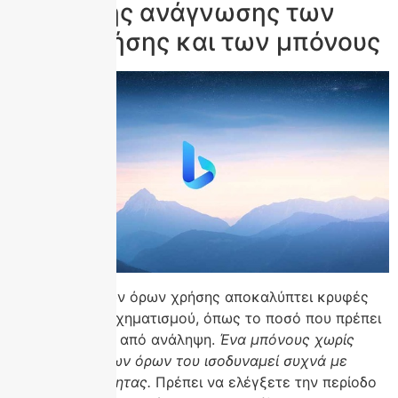
Η αξία της ανάγνωσης των
όρων χρήσης και των μπόνους
Η ανάγνωση των όρων χρήσης αποκαλύπτει κρυφές
απαιτήσεις στοιχηματισμού, όπως το ποσό που πρέπει
να παίξετε πριν από ανάληψη.
Ένα μπόνους χωρίς
επανεξέταση των όρων του ισοδυναμεί συχνά με
παγίδα ρευστότητας.
Πρέπει να ελέγξετε την περίοδο