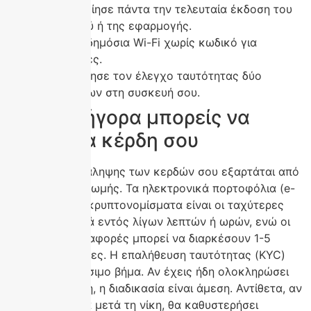
Χρησιμοποίησε πάντα την τελευταία έκδοση του
λογισμικού ή της εφαρμογής.
Απόφυγε δημόσια Wi-Fi χωρίς κωδικό για
συναλλαγές.
Ενεργοποίησε τον έλεγχο ταυτότητας δύο
παραγόντων στη συσκευή σου.
Πόσο γρήγορα μπορείς να
λάβεις τα κέρδη σου
Η ταχύτητα ανάληψης των κερδών σου εξαρτάται από
τη μέθοδο πληρωμής. Τα ηλεκτρονικά πορτοφόλια (e-
wallets) και τα κρυπτονομίσματα είναι οι ταχύτερες
επιλογές, συχνά εντός λίγων λεπτών ή ωρών, ενώ οι
τραπεζικές μεταφορές μπορεί να διαρκέσουν 1-5
εργάσιμες ημέρες. Η επαλήθευση ταυτότητας (KYC)
είναι το πιο κρίσιμο βήμα. Αν έχεις ήδη ολοκληρώσει
την επαλήθευση, η διαδικασία είναι άμεση. Αντίθετα, αν
την αφήσεις για μετά τη νίκη, θα καθυστερήσει