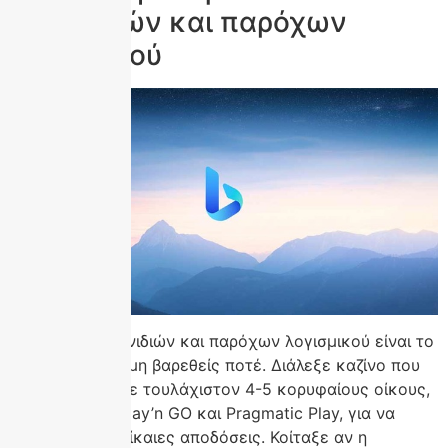
παιχνιδιών και παρόχων
λογισμικού
Η ποικιλία παιχνιδιών και παρόχων λογισμικού είναι το
μυστικό για να μη βαρεθείς ποτέ. Διάλεξε καζίνο που
συνεργάζεται με τουλάχιστον 4-5 κορυφαίους οίκους,
όπως NetEnt, Play’n GO και Pragmatic Play, για να
εξασφαλίσεις δίκαιες αποδόσεις. Κοίταξε αν η