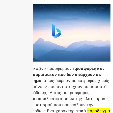
Τα διαδικτυακά καζίνο προσφέρουν
προσφορές και
μπόνους καλωσορίσματος που δεν υπάρχουν σε
φυσικό κατάστημα
, όπως δωρεάν περιστροφές χωρίς
κατάθεση και μπόνους που αντιστοιχούν σε ποσοστό
της πρώτης κατάθεσης. Αυτές οι προσφορές
ενεργοποιούνται αποκλειστικά μέσω της πλατφόρμας,
με όρους στοιχηματισμού που επηρεάζουν την
ανάληψη των κερδών. Ένα χαρακτηριστικό
παράδειγμα