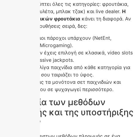
βιβλιοθήκη καλύπτει όλες τις κατηγορίες: φρουτάκια,
επιτραπέζια (ρουλέτα, μπλακ τζακ) και live dealer.
Η
ποικιλία θεματικών φρουτάκια
κάνει τη διαφορά. Αν
πρέπει να ακολουθήσεις σειρά, δες:
Έλεγξε ποιοι πάροχοι υπάρχουν (NetEnt,
Evolution, Microgaming).
Εξέτασε αν έχεις επιλογή σε κλασικά, video slots
και progressive jackpots.
Δοκίμασε λίγα παιχνίδια από κάθε κατηγορία για
να δεις αν σου ταιριάζει το ύφος.
Έτσι, αποφεύγεις τα μονότονα σετ παιχνιδιών και
βρίσκεις αυτό που σε ψυχαγωγεί περισσότερο.
Η σημασία των μεθόδων
πληρωμής και της υποστήριξης
πελατών
Η επιλογή αξιόπιστων μεθόδων πληρωμής σε ένα