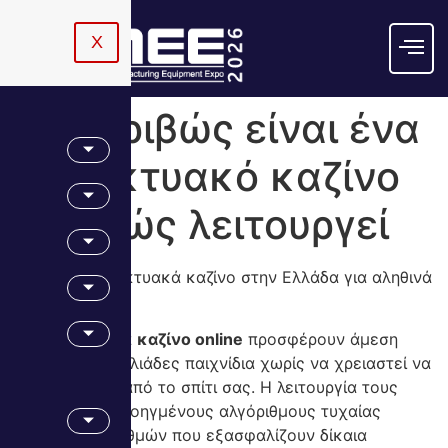
X
Τι ακριβώς είναι ένα
διαδικτυακό καζίνο
και πώς λειτουργεί
Καλύτερα διαδικτυακά καζίνο στην Ελλάδα για αληθινά
παιχνίδια
Τα περισσότερα
καζίνο online
προσφέρουν άμεση
πρόσβαση σε χιλιάδες παιχνίδια χωρίς να χρειαστεί να
μετακινηθείτε από το σπίτι σας. Η λειτουργία τους
βασίζεται σε προηγμένους αλγόριθμους τυχαίας
παραγωγής αριθμών που εξασφαλίζουν δίκαια