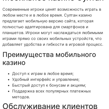
Современные игроки ценят возможность играть в
любом месте и в любое время. Султан казино
предлагает мобильную версию сайта, которая
полностью адаптирована для смартфонов и
планшетов. Игроки могут наслаждаться любимыми
играми прямо со своих мобильных устройств, что
добавляет удобства и гибкости в игровой процесс.
Преимущества мобильного
казино
Доступ к играм в любое время;
Удобный интерфейс и управление;
Быстрый доступ к бонусам и акциям;
Поддержка всех популярных платежных
методов.
Обслуживание клиентов