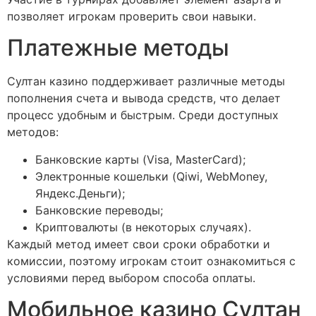
позволяет игрокам проверить свои навыки.
Платежные методы
Султан казино поддерживает различные методы
пополнения счета и вывода средств, что делает
процесс удобным и быстрым. Среди доступных
методов:
Банковские карты (Visa, MasterCard);
Электронные кошельки (Qiwi, WebMoney,
Яндекс.Деньги);
Банковские переводы;
Криптовалюты (в некоторых случаях).
Каждый метод имеет свои сроки обработки и
комиссии, поэтому игрокам стоит ознакомиться с
условиями перед выбором способа оплаты.
Мобильное казино Султан