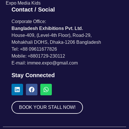
Expo Media Kids
Contact / Social
Corporate Office:
Bangladesh Exhibitions Pvt. Ltd.
House-409, (Level-4th Floor), Road-29,
Mohakhali DOHS, Dhaka-1206 Bangladesh
Tel: +88 09611677826
Mobile: +8801729-230112
E-mail: immee.expo@gmail.com
Stay Connected
BOOK YOUR STALL NOW!