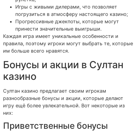
Игры с живыми дилерами, что позволяет
погрузиться в атмосферу настоящего казино;
Прогрессивные джекпоты, которые могут
принести значительные выигрыши.
Каждая игра имеет уникальные особенности и
правила, поэтому игроки могут выбрать те, которые
им больше всего нравятся.
Бонусы и акции в Султан
казино
Султан казино предлагает своим игрокам
разнообразные бонусы и акции, которые делают
игру ещё более увлекательной. Вот некоторые из
них:
Приветственные бонусы