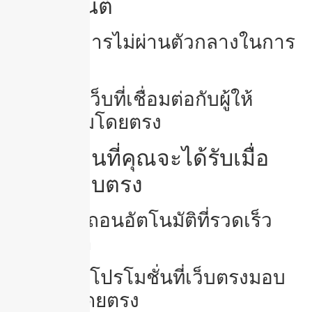
เว็บเอเย่นต์
ข้อดีของการไม่ผ่านตัวกลางในการ
เล่นสล็อต
วิธีสังเกตเว็บที่เชื่อมต่อกับผู้ให้
บริการเกมโดยตรง
ฟีเจอร์เด่นที่คุณจะได้รับเมื่อ
เล่นกับเว็บตรง
ระบบฝากถอนอัตโนมัติที่รวดเร็ว
ไม่มีขั้นต่ำ
โบนัสและโปรโมชั่นที่เว็บตรงมอบ
ให้ผู้เล่นโดยตรง