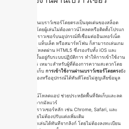
โดยตรง
การเข้าใช้งานผ่านเบราว์เซอร์โดยตรงเป็นจุดเด่นของสล็อต
ออนไลน์เว็บตรง โดยผู้เล่นไม่ต้องดาวน์โหลดหรือติดตั้งโปรแก
รมใดๆ เพียงเปิดบราวเซอร์บนอุปกรณ์ที่เชื่อมต่ออินเทอร์เน็ต
เช่น คอมพิวเตอร์ แท็บเล็ต หรือสมาร์ทโฟน ก็สามารถเล่นเกม
ได้ทันที ระบบจะโหลดผ่าน HTML5 ซึ่งรองรับทั้ง iOS และ
Android โดยไม่ขึ้นอยู่กับระบบปฏิบัติการ ทำให้การเข้าใช้งาน
รวดเร็วและเสถียร เหมาะสำหรับผู้ที่ต้องการความสะดวกโดย
ไม่ต้องใช้พื้นที่จัดเก็บ
การเข้าใช้งานผ่านเบราว์เซอร์โดยตรง
ยัง
ช่วยให้เปลี่ยนเครื่องหรืออุปกรณ์ได้ทันทีโดยไม่สูญเสียข้อมูล
เกม
ไม่ต้องดาวน์โหลดแอป ช่วยประหยัดพื้นที่จัดเก็บและลด
ความเสี่ยงจากมัลแวร์
รองรับทุกบราวเซอร์หลัก เช่น Chrome, Safari, และ
Firefox โดยไม่ต้องปรับแต่งเพิ่มเติม
สามารถเข้าเล่นได้ทันทีจากลิงก์ โดยไม่ต้องลงทะเบียน