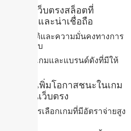
วิธีเลือกเว็บตรงสล็อตที่
ปลอดภัยและน่าเชื่อถือ
เช็กประวัติและความมั่นคงทางการ
เงินของเว็บ
ดูประเภทเกมและแบรนด์ดังที่มีให้
เลือก
เคล็ดลับเพิ่มโอกาสชนะในเกม
สล็อตบนเว็บตรง
เทคนิคการเลือกเกมที่มีอัตราจ่ายสูง
(RTP)