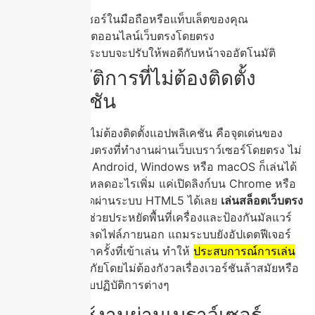
เปิดเบราว์เซอร์ในมือถือหรือแท็บเล็ตของคุณ
เข้าเว็บสล็อตออนไลน์เว็บตรงโดยตรง
กดเข้าเกม ระบบจะปรับให้พอดีกับหน้าจออัตโนมัติ
ระบบปฏิบัติการที่ไม่ต้องติดตั้ง
แอปพลิเคชัน
ระบบปฏิบัติการที่ไม่ต้องติดตั้งแอปพลิเคชัน คือจุดเด่นของ
สล็อตออนไลน์เว็บตรงที่ทำงานผ่านเว็บเบราว์เซอร์โดยตรง ไม่
ว่าคุณจะใช้ iOS, Android, Windows หรือ macOS ก็เล่นได้
ทันทีโดยไม่ต้องโหลดอะไรเพิ่ม แค่เปิดลิงก์บน Chrome หรือ
Safari เกมก็โหลดผ่านระบบ HTML5 ได้เลย
เล่นสล็อตเว็บตรง
ไม่ต้องติดตั้งแอป
ช่วยประหยัดพื้นที่เครื่องและป้องกันมัลแวร์
จากการดาวน์โหลดไฟล์ภายนอก แถมระบบยังอัปเดตฟีเจอร์
ใหม่ๆ อัตโนมัติทุกครั้งที่เข้าเล่น ทำให้
ประสบการณ์การเล่น
ราบรื่นและปลอดภัยโดยไม่ต้องกังวลเรื่องเวอร์ชันล้าสมัยหรือ
ข้อจำกัดของระบบปฏิบัติการต่างๆ
การเข้าใช้งานผ่านเบราว์เซอร์