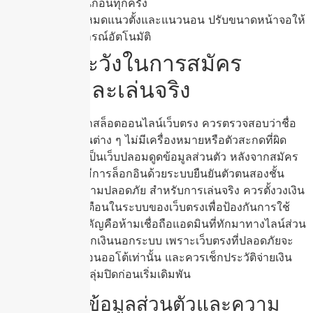
หรือล็อกอินก่อนทุกครั้ง
เล่นได้ทั้งโหมดแนวตั้งและแนวนอน ปรับขนาดหน้าจอให้
พอดีกับอุปกรณ์อัตโนมัติ
ข้อควรระวังในการสมัคร
สมาชิกและเล่นจริง
ก่อนสมัครสมาชิกสล็อตออนไลน์เว็บตรง ควรตรวจสอบว่าชื่อ
เว็บและโปรโมชั่นต่าง ๆ ไม่มีเครื่องหมายหรือตัวสะกดที่ผิด
เพี้ยน เพราะอาจเป็นเว็บปลอมดูดข้อมูลส่วนตัว หลังจากสมัคร
แล้ว ให้ยืนยันว่ามีการล็อกอินด้วยระบบยืนยันตัวตนสองชั้น
(2FA) เพื่อเพิ่มความปลอดภัย สำหรับการเล่นจริง ควรตั้งวงเงิน
เดิมพันและเวลาเตือนในระบบของเว็บตรงเพื่อป้องกันการใช้
เงินเกินตัว ข้อสำคัญคือห้ามเชื่อถือแอดมินที่ทักมาทางไลน์ส่วน
ตัวหรือชักชวนฝากเงินนอกระบบ เพราะเว็บตรงที่ปลอดภัยจะ
ใช้ช่องทางฝากถอนออโต้เท่านั้น และควรเช็กประวัติจ่ายเงิน
จริงจากผู้เล่นในกลุ่มปิดก่อนเริ่มเดิมพัน
การกรอกข้อมูลส่วนตัวและความ