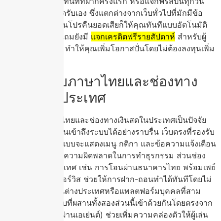
แจกโบนัส 100% ทันทีที่ฝากครั้งแรก หรือแจกฟรีสปินทุกวัน
ศุกร์โดยไม่ต้องกดรับเอง ซึ่งแตกต่างจากเว็บทั่วไปที่มักมีข้อ
ผูกมัดซับซ้อน ส่วนโปรคืนยอดเสียก็ให้คุณทันทีแบบอัตโนมัติ
ไม่ต้องทวงถาม แถมยังมี
แจกเครดิตฟรีรายสัปดาห์
สำหรับผู้
เล่นที่เข้าเกมบ่อย ทำให้คุณเพิ่มโอกาสปั่นโดยไม่ต้องลงทุนเพิ่ม
เลยสักบาทเดียว
การรองรับภาษาไทยและช่องทาง
เงินสดในประเทศ
การรองรับภาษาไทยและช่องทางเงินสดในประเทศเป็นปัจจัย
สำคัญที่ทำให้ผู้เล่นเข้าถึงระบบได้อย่างราบรื่น เว็บตรงที่รองรับ
ภาษาไทยเต็มรูปแบบจะแสดงเมนู กติกา และข้อความแจ้งเตือน
เป็นภาษาไทย ลดความผิดพลาดในการทำธุรกรรม ส่วนช่อง
ทางเงินสดในประเทศ เช่น การโอนผ่านธนาคารไทย พร้อมเพย์
หรือเคาน์เตอร์เซอร์วิส ช่วยให้การฝาก-ถอนทำได้ทันทีโดยไม่
ต้องพึ่งพาสกุลเงินต่างประเทศหรือแพลตฟอร์มบุคคลที่สาม
การออกแบบระบบที่ผสานทั้งสองส่วนนี้เข้าด้วยกันโดยตรงจาก
เว็บไซต์หลัก (ไม่ผ่านเอเย่นต์) ช่วยเพิ่มความคล่องตัวให้ผู้เล่น