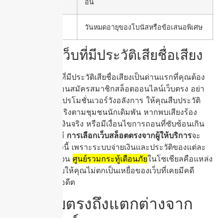
อื่น
ระยะเวลาโปร
วันหมดอายุของโบนัสหรือข้อเสนอพิเศษ
หลีกเลี่ยงเว็บที่มีประวัติเสียชื่อเสียง
การหลีกเลี่ยงเว็บที่มีประวัติเสียชื่อเสียงเป็นด่านแรกที่คุณต้อง
ให้ความสำคัญก่อนสมัครสมาชิกสล็อตออนไลน์เว็บตรง อย่า
หลงเชื่อเพียงแค่โปรโมชั่นเวอร์วังอลังการ ให้คุณสืบประวัติ
จากรีวิวผู้ใช้งานจริงตามชุมชนนักเดิมพัน หากพบเสียงร้อง
เรียนเรื่องไม่จ่ายเงินจริง หรือมีเงื่อนไขการถอนที่ซับซ้อนเกิน
เหตุ ให้ตัดทิ้งทันที
การเลือกเว็บสล็อตตรงจากผู้ให้บริการ
จะ
ช่วยลดความเสี่ยงนี้ เพราะระบบจ่ายเงินและประวัติของแต่ละ
เกมถูกบันทึกชัดเจน
ศูนย์รวมกระทู้เตือนภัย
ในโซเชียลคือแหล่ง
ขุดคุ้ยข้อมูลที่ช่วยให้คุณไม่ตกเป็นเหยื่อของเว็บที่เคยมีคดี
ความการโกงในอดีต
ทำไมเว็บตรงถึงแตกต่างจาก