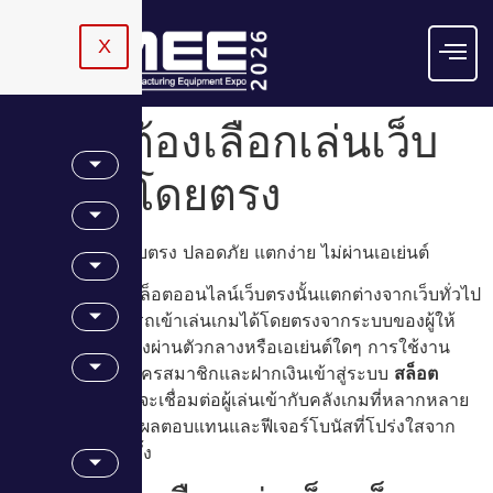
X
ทำไมต้องเลือกเล่นเว็บ
สล็อตโดยตรง
สล็อตออนไลน์เว็บตรง ปลอดภัย แตกง่าย ไม่ผ่านเอเย่นต์
หลายคนไม่รู้ว่าสล็อตออนไลน์เว็บตรงนั้นแตกต่างจากเว็บทั่วไป
ตรงที่ผู้เล่นสามารถเข้าเล่นเกมได้โดยตรงจากระบบของผู้ให้
บริการ โดยไม่ต้องผ่านตัวกลางหรือเอเย่นต์ใดๆ การใช้งาน
ทำได้ง่ายเพียงสมัครสมาชิกและฝากเงินเข้าสู่ระบบ
สล็อต
ออนไลน์เว็บตรง
จะเชื่อมต่อผู้เล่นเข้ากับคลังเกมที่หลากหลาย
ทันที พร้อมทั้งให้ผลตอบแทนและฟีเจอร์โบนัสที่โปร่งใสจาก
การหมุนแต่ละครั้ง