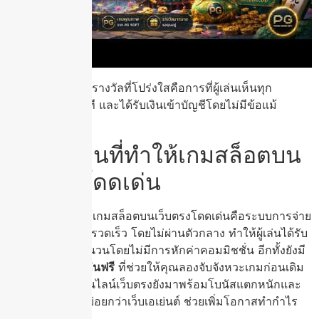
การจ่ายเงินรางวัลที่โปร่งใสคือการที่ผู้เล่นเห็นทุก
บิลชนะทันที และได้รับเงินเข้าบัญชีโดยไม่มีข้อแม้
ซ่อนเร้น
ฟีเจอร์เด่นที่ทำให้เกมสล็อตบน
เว็บตรงโดดเด่น
ฟีเจอร์เด่นที่ทำให้เกมสล็อตบนเว็บตรงโดดเด่นคือระบบการจ่าย
เงินที่โปร่งใสและรวดเร็ว โดยไม่ผ่านตัวกลาง ทำให้ผู้เล่นได้รับ
เงินรางวัลเต็มจำนวนโดยไม่มีการหักค่าคอมมิชชั่น อีกทั้งยังมี
ฟังก์ชัน
ทดลองเล่นฟรี
ที่ช่วยให้คุณลองจับจังหวะเกมก่อนเดิม
พันจริง สล็อตออนไลน์เว็บตรงยังมาพร้อมโบนัสแตกหนักและ
ฟรีสปินที่สุ่มแจกบ่อยกว่าเว็บเอเย่นต์ ช่วยเพิ่มโอกาสทำกำไร
ทุกครั้งที่หมุน