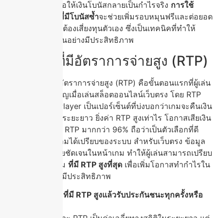
ถอนที่โปร่งใส เพื่อให้เงินโบนัสกลายเป็นกำไรจริง
การใช้
เครดิตฟรีกับเกมที่มีโบนัสซ้ำ
จะช่วยเพิ่มรอบหมุนฟรีและต่อยอด
เงินเดิมพันโดยไม่ต้องเสี่ยงทุนตัวเอง ซึ่งเป็นเทคนิคที่ทำให้
โอกาสชนะเพิ่มขึ้นอย่างมีประสิทธิภาพ
เลือกเกมที่มีอัตราการจ่ายสูง (RTP)
การเลือกเกมที่มีอัตราการจ่ายสูง (RTP) คือขั้นตอนแรกที่ผู้เล่น
ควรให้ความสำคัญเมื่อเล่นสล็อตออนไลน์เว็บตรง โดย RTP
หรือ Return to Player เป็นเปอร์เซ็นต์ที่บ่งบอกว่าเกมจะคืนเงิน
รางวัลให้ผู้เล่นในระยะยาว ยิ่งค่า RTP สูงเท่าไร โอกาสเสียเงิน
ก็ยิ่งลดลง เกมที่มี RTP มากกว่า 96% ถือว่าเป็นตัวเลือกที่ดี
เพราะช่วยลดความได้เปรียบของระบบ สำหรับเว็บตรง ข้อมูล
RTP มักถูกเปิดเผยชัดเจนในหน้าเกม ทำให้ผู้เล่นสามารถเปรียบ
เทียบและเลือกเกม
ที่มี RTP สูงที่สุด
เพื่อเพิ่มโอกาสทำกำไรใน
ระยะยาวได้อย่างมีประสิทธิภาพ
คำถาม: เลือกเกมที่มี RTP สูงแล้วรับประกันชนะทุกครั้งหรือ
ไม่?