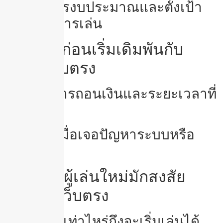
การจัดการงบประมาณและตั้งเป้า
หมายในการเล่น
ข้อควรรู้ก่อนเริ่มเดิมพันกับ
สล็อตเว็บตรง
เงื่อนไขการถอนเงินและระยะเวลาที่
ได้รับ
วิธีรับมือเมื่อเจอปัญหาระบบหรือ
การเล่น
คำถามที่ผู้เล่นใหม่มักสงสัย
เกี่ยวกับเว็บตรง
ต้องลงทุนเท่าไหร่ถึงจะเริ่มเล่นได้