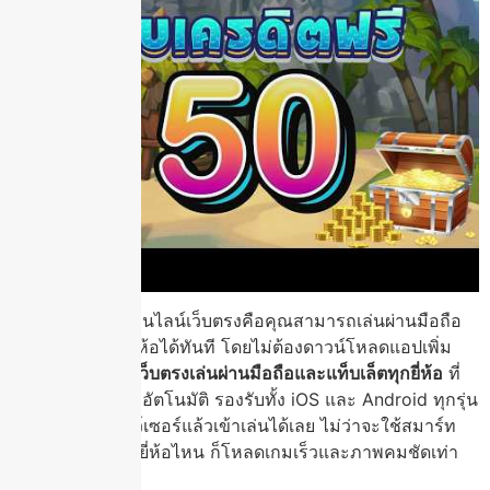
ข้อดีของสล็อตออนไลน์เว็บตรงคือคุณสามารถเล่นผ่านมือถือ
และแท็บเล็ตทุกยี่ห้อได้ทันที โดยไม่ต้องดาวน์โหลดแอปเพิ่ม
เพราะระบบเป็น
เว็บตรงเล่นผ่านมือถือและแท็บเล็ตทุกยี่ห้อ
ที่
ปรับขนาดหน้าจออัตโนมัติ รองรับทั้ง iOS และ Android ทุกรุ่น
เพียงแค่เปิดเบราว์เซอร์แล้วเข้าเล่นได้เลย ไม่ว่าจะใช้สมาร์ท
โฟนหรือแท็บเล็ตยี่ห้อไหน ก็โหลดเกมเร็วและภาพคมชัดเท่า
กันหมด