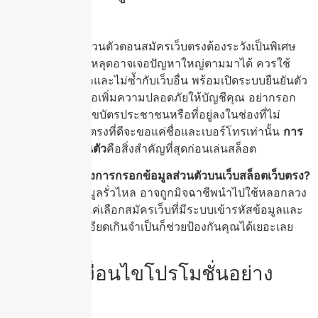
ปลอดภัย
การกรอกข้อมูลส่วนตัวตอนสมัครเว็บตรงต้องระวังเป็นพิเศษ
เพราะถ้าปล่อยไว้หลุดอาจเจอปัญหาใหญ่ตามมาได้ ควรใช้
รหัสผ่านที่เดายากและไม่ซ้ำกับเว็บอื่น พร้อมเปิดระบบยืนยันตัว
ตนสองขั้นตอนเพื่อเพิ่มความปลอดภัยให้บัญชีคุณ อย่ากรอก
ข้อมูลจริงอย่างเลขบัตรประชาชนหรือที่อยู่ลงในช่องที่ไม่
จำเป็น เพราะเว็บตรงที่ดีจะขอแค่ชื่อและเบอร์โทรเท่านั้น
การ
ป้องกันข้อมูลส่วนตัว
คือสิ่งสำคัญที่สุดก่อนเล่นสล็อต
Q: ทําไมต้องระวังการกรอกข้อมูลส่วนตัวบนเว็บสล็อตเว็บตรง?
A: เพราะหากข้อมูลรั่วไหล อาจถูกมิจฉาชีพนำไปใช้หลอกลวง
หรือขโมยบัญชี แค่เลือกสมัครเว็บที่มีระบบเข้ารหัสข้อมูลและ
ไม่ถามข้อมูลละเอียดเกินจำเป็นก็ช่วยป้องกันคุณได้เยอะเลย
ครับ
การอ่านเงื่อนไขโปรโมชั่นอย่าง
ละเอียด