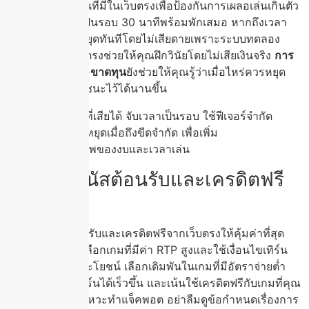
ฟีเจอร์จำกัดวงเงินที่มีในเว็บตรงเพื่อป้องกันการเผลอเล่นเกินตัว
จับเวลาการเล่นเป็นรอบ 30 นาทีพร้อมพักเสมอ หากถึงเวลา
หรือหมดงบ ให้หยุดทันทีโดยไม่เสียดายเพราะระบบทดลอง
โบนัสฟรีของเว็บตรงช่วยให้คุณฝึกวินัยโดยไม่เสียเงินจริง
การ
ตั้งขีดจำกัดกำไร-ขาดทุน
ยังช่วยให้คุณรู้ว่าเมื่อไหร่ควรหยุด
เพื่อรักษาโอกาสชนะไว้ได้นานขึ้น
สรุป: ตั้งงบที่เสียได้ จับเวลาเป็นรอบ ใช้ฟีเจอร์จำกัด
ในเว็บตรง หยุดเมื่อถึงขีดจำกัด เพื่อเพิ่ม
ประสิทธิภาพของงบและเวลาเล่น
การใช้โบนัสต้อนรับและเครดิตฟรี
ให้คุ้มค่า
การใช้โบนัสต้อนรับและเครดิตฟรีจากเว็บตรงให้คุ้มค่าที่สุด
ต้องเริ่มจากการเลือกเกมที่มีค่า RTP สูงและใช้เงื่อนไขเทิร์น
โอเวอร์ให้เป็นประโยชน์ เลือกเดิมพันในเกมที่มีอัตราจ่ายต่ำ
เพื่อเคลียร์ยอดเทิร์นได้เร็วขึ้น และเน้นใช้เครดิตฟรีกับเกมที่คุณ
คุ้นเคยเพื่อเพิ่มจังหวะทำแจ็คพอต อย่าลืมดูข้อกำหนดเรื่องการ