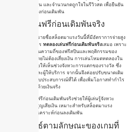
RTP ที่ผู้เล่นแชร์กัน และจำนวนกดถูกใจในรีวิวสด เพื่อยืนยัน
ความนิยมที่แท้จริงก่อนเดิมพัน
ทดลองเล่นฟรีก่อนเดิมพันจริง
การเลือกเกมจากรายชื่อสล็อตมาแรงวันนี้ที่มีอัตราการจ่ายสูง
ควรเริ่มต้นด้วยการ
ทดลองเล่นฟรีก่อนเดิมพันจริง
เสมอ เพราะ
ช่วยให้คุณประเมินความถี่ของฟรีสปินและพฤติกรรมของ
สัญลักษณ์พิเศษโดยไม่ต้องเสี่ยงเงิน การเล่นโหมดทดลองใน
เกมยอดนิยมยังเผยให้เห็นช่วงจังหวะการแตกของรางวัล ซึ่ง
แตกต่างกันในแต่ละผู้ให้บริการ จากนั้นจึงค่อยปรับขนาดเดิม
พันให้สอดคล้องกับประสบการณ์ที่ได้ เพื่อเพิ่มโอกาสทำกำไร
เมื่อเปลี่ยนมาเล่นด้วยเงินจริง
ทดลองเล่นฟรีก่อนเดิมพันจริงช่วยให้ผู้เล่นรู้จังหวะ
เกมโดยไม่สูญเสียเงิน เหมาะสำหรับสล็อตมาแรง
วันนี้ที่ต้องวิเคราะห์ก่อนลงเดิมพัน
ปรับกลยุทธ์ตามลักษณะของเกมที่