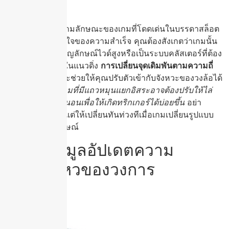
โดดเด่น
การปรับกลยุทธ์ตามลักษณะของเกมที่โดดเด่นในบรรดาสล็อต
มาแรงวันนี้คือหัวใจของความสำเร็จ คุณต้องสังเกตว่าเกมนั้น
เน้นจ่ายรวมทางสัญลักษณ์ไวด์สูงหรือเป็นระบบคลัสเตอร์ที่ต้อง
เชื่อมโยงชิ้นส่วนในแนวดิ่ง
การเปลี่ยนจุดเดิมพันตามความถี่
ของฟีเจอร์พิเศษ
จะช่วยให้คุณปรับตัวเข้ากับจังหวะของวงล้อได้
อย่างฉับไว
บางเกมที่มีแถวหมุนแยกอิสระอาจต้องปรับให้ไล่
ไลน์จ่ายตามแนวนอนเพื่อให้เกิดทริกเกอร์ได้บ่อยขึ้น
อย่า
ตายตัวกับวิธีเดิม แต่ให้เปลี่ยนทันท่วงทีเมื่อเกมเปลี่ยนรูปแบบ
การคูณค่าสัญลักษณ์
แหล่งข้อมูลอัปเดตความ
เคลื่อนไหวของวงการ