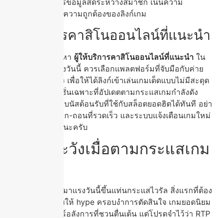
จากการแชร์ข้อมูลสดระหว่างสมาชิก เน้นความ
รวดเร็วและความถูกต้องของลิงก์เกม
ผู้ให้บริการคาสิโนออนไลน์ที่แนะนำ
สำหรับใครที่มองหา
ผู้ให้บริการคาสิโนออนไลน์ที่แนะนำ
ใน
ช่วงที่สล็อตมาแรงวันนี้ ควรเลือกแพลตฟอร์มที่จับมือกับค่าย
เกมชั้นนำโดยตรง เพื่อให้ได้ลิงก์เข้าเล่นเกมเด็ดแบบไม่มีสะดุด
แถมยังรับโปรโมชั่นเฉพาะที่อัปเดตตามกระแสเกมกำลังดัง
เช่น ฟรีสปินหรือโบนัสต้อนรับที่ใช้กับสล็อตยอดฮิตได้ทันที อย่า
ลืมเช็กช่องทางฝาก-ถอนที่รวดเร็ว และระบบแจ้งเตือนเกมใหม่
อัปเดตรายวันด้วยนะครับ
ข้อควรระวังเมื่อตามกระแสเกม
ยอดนิยม
เมื่อเห็นเกมสล็อตมาแรงวันนี้ขึ้นแท่นกระแสไวรัล สิ่งแรกที่ต้อง
ระวังคืออย่าปล่อยให้ hype ครอบงำการตัดสินใจ เกมยอดนิยม
มักมาพร้อมฟีเจอร์อลังการที่ชวนตื่นเต้น แต่โปรดจำไว้ว่า RTP