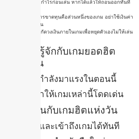
ตั้งเป้าหมายกำไรก่อนเล่น หากได้แล้วให้ถอนออกทันที
อย่าหมุนต่อ
ยอมรับว่าการขาดทุนคือส่วนหนึ่งของเกม อย่าใช้เงินค่า
ใช้จ่ายจำเป็น
ใช้ฟีเจอร์จำกัดวงเงินภายในเกมเพื่อหยุดตัวเองไม่ให้เล่น
เกินกำหนด
ทำความรู้จักกับเกมยอดฮิต
ประจำวัน
เกมไหนที่กำลังมาแรงในตอนนี้
จุดเด่นที่ทำให้เกมเหล่านี้โดดเด่น
วิธีเริ่มเล่นกับเกมฮิตแห่งวัน
การสมัครและเข้าถึงเกมได้ทันที