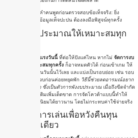
อย่าเพิ่งเชื่อคำคนพูดก่อนตรวจสอบข้อเท็จจริง: ยิ่ง
เกมดัง ยิ่งมีข้อมูลเท็จปะปน ต้องลงมือพิสูจน์ทุกครั้ง
จัดการงบประมาณให้เหมาะสมทุก
ครั้ง
การเล่น
สล็อตมาแรงวันนี้
ที่ต่อให้ปังแค่ไหน หากไม่
จัดการงบ
ประมาณให้เหมาะสมทุกครั้ง
ก็อาจหมดตัวได้ ก่อนเข้าเกม ให้
ตั้งวงเงินที่เสียได้ในวันนั้นไว้เลย และแบ่งเป็นรอบย่อย เช่น รอบ
ละ 100 บาท เล่นจบก่อนค่อยหยุดพัก
วิธีนี้ช่วยลดอารมณ์อยาก
กดหมุนแบบไม่คิด ซึ่งเป็นตัวการพังงบประมาณ
เมื่อถึงขีดจำกัด
ให้หยุดทันที อย่าเติมเพิ่มเด็ดขาด การจัดโควต้าแบบนี้ทำให้
สนุกกับสล็อตยอดนิยมได้ยาวนาน โดยไม่กระทบค่าใช้จ่ายจริง
หลีกเลี่ยงการเล่นเพื่อหวังคืนทุน
เพียงอย่างเดียว