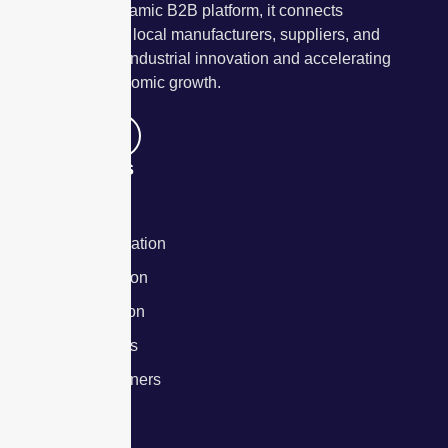
Serving as a dynamic B2B platform, it connects
international and local manufacturers, suppliers, and
buyers—driving industrial innovation and accelerating
the nation’s economic growth.
Read More
Quick Links
About Us
Exhibitor Information
Visitor Information
Booth Information
Furniture Details
Authorized Partners
Contact Us
Exhibitions