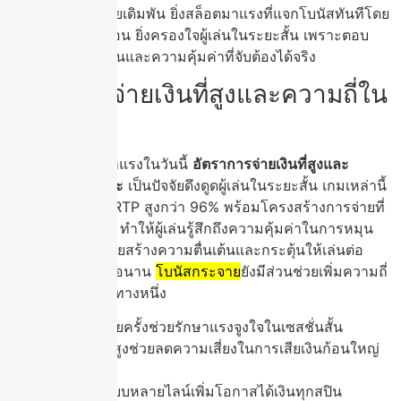
ความกังวลเมื่อเสียเดิมพัน ยิ่งสล็อตมาแรงที่แจกโบนัสทันทีโดย
ไม่มีเงื่อนไขซับซ้อน ยิ่งครองใจผู้เล่นในระยะสั้น เพราะตอบ
โจทย์ความเร่งด่วนและความคุ้มค่าที่จับต้องได้จริง
อัตราการจ่ายเงินที่สูงและความถี่ใน
การชนะ
ในบรรดาเกมที่มาแรงในวันนี้
อัตราการจ่ายเงินที่สูงและ
ความถี่ในการชนะ
เป็นปัจจัยดึงดูดผู้เล่นในระยะสั้น เกมเหล่านี้
มักออกแบบให้มี RTP สูงกว่า 96% พร้อมโครงสร้างการจ่ายที่
ให้รางวัลเล็กแต่ถี่ ทำให้ผู้เล่นรู้สึกถึงความคุ้มค่าในการหมุน
แต่ละครั้ง สิ่งนี้ช่วยสร้างความตื่นเต้นและกระตุ้นให้เล่นต่อ
เนื่องโดยไม่ต้องรอนาน
โบนัสกระจาย
ยังมีส่วนช่วยเพิ่มความถี่
ในการจ่ายเงินอีกทางหนึ่ง
การชนะบ่อยครั้งช่วยรักษาแรงจูงใจในเซสชั่นสั้น
อัตราจ่ายที่สูงช่วยลดความเสี่ยงในการเสียเงินก้อนใหญ่
ในระยะสั้น
ระบบจ่ายแบบหลายไลน์เพิ่มโอกาสได้เงินทุกสปิน