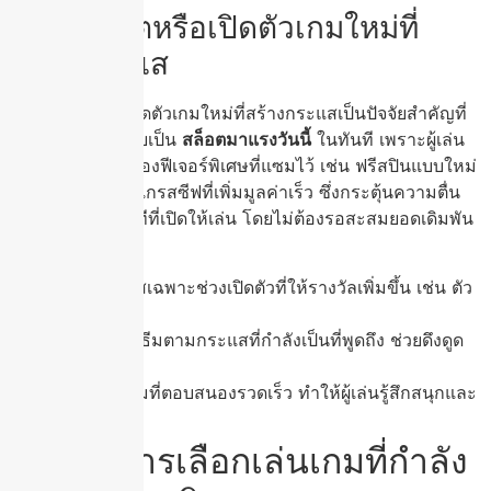
การอัปเดตหรือเปิดตัวเกมใหม่ที่
สร้างกระแส
การอัปเดตหรือเปิดตัวเกมใหม่ที่สร้างกระแสเป็นปัจจัยสำคัญที่
ทำให้เกมนั้นกลายเป็น
สล็อตมาแรงวันนี้
ในทันที เพราะผู้เล่น
มักแห่เข้ามาทดลองฟีเจอร์พิเศษที่แซมไว้ เช่น ฟรีสปินแบบใหม่
หรือแจ็กพอตโปรเกรสซีฟที่เพิ่มมูลค่าเร็ว ซึ่งกระตุ้นความตื่น
เต้นให้เกิดขึ้นทันทีที่เปิดให้เล่น โดยไม่ต้องรอสะสมยอดเดิมพัน
นาน
ฟีเจอร์โบนัสเฉพาะช่วงเปิดตัวที่ให้รางวัลเพิ่มขึ้น เช่น ตัว
คูณสูงสุด
กราฟิกและธีมตามกระแสที่กำลังเป็นที่พูดถึง ช่วยดึงดูด
สายตา
ระบบมินิเกมที่ตอบสนองรวดเร็ว ทำให้ผู้เล่นรู้สึกสนุกและ
ไม่เบื่อ
เทคนิคการเลือกเล่นเกมที่กำลัง