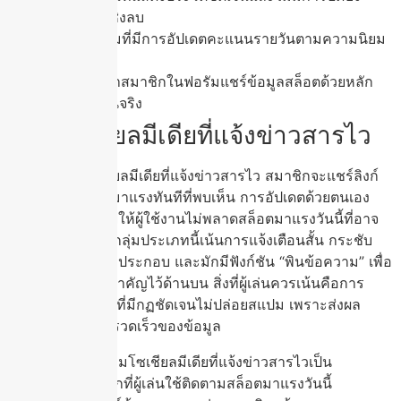
ความเห็นเชิงลบ
อ้างอิงฟอรัมที่มีการอัปเดตคะแนนรายวันตามความนิยม
ของผู้เล่น
ตรวจสอบว่าสมาชิกในฟอรัมแชร์ข้อมูลสล็อตด้วยหลัก
ฐานการเล่นจริง
กลุ่มโซเชียลมีเดียที่แจ้งข่าวสารไว
ภายในกลุ่มโซเชียลมีเดียที่แจ้งข่าวสารไว สมาชิกจะแชร์ลิงก์
เกมสล็อตที่กำลังมาแรงทันทีที่พบเห็น การอัปเดตด้วยตนเอง
แบบเรียลไทม์ช่วยให้ผู้ใช้งานไม่พลาดสล็อตมาแรงวันนี้ที่อาจ
หมดโปรเร็ว โดยกลุ่มประเภทนี้เน้นการแจ้งเตือนสั้น กระชับ
พร้อมภาพหน้าจอประกอบ และมักมีฟังก์ชัน “พินข้อความ” เพื่อ
ตรึงเกล็ดความรู้สำคัญไว้ด้านบน สิ่งที่ผู้เล่นควรเน้นคือการ
เลือกเข้าร่วมกลุ่มที่มีกฏชัดเจนไม่ปล่อยสแปม เพราะส่งผล
โดยตรงต่อความรวดเร็วของข้อมูล
โดยสรุป กลุ่มโซเชียลมีเดียที่แจ้งข่าวสารไวเป็น
ช่องทางหลักที่ผู้เล่นใช้ติดตามสล็อตมาแรงวันนี้