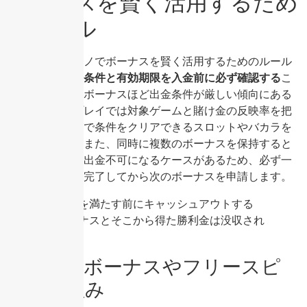
ボーナスを賢く活用するため
のルール
オンラインカジノでボーナスを賢く活用するためのルール
の第一は、
出金条件と有効期限を入金前に必ず確認する
こ
とです。高額なボーナスほど出金条件が厳しい傾向にある
ため、実際のプレイでは対象ゲームと賭け金の反映率を把
握し、低リスクで条件をクリアできるスロットやバカラを
選びましょう。また、同時に複数のボーナスを保持すると
条件が混在し、出金不可になるケースがあるため、必ず一
つのボーナスを完了してから次のボーナスを申請します。
出金条件を満たす前にキャッシュアウトする
と、ボーナスとそこから得た勝利金は没収され
る。
初回入金ボーナスやフリースピ
ンの仕組み