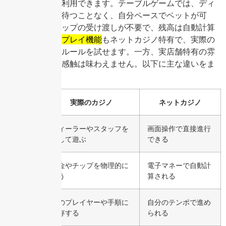
トプレイ機能も利用できます。テーブルゲームでは、ディ
ーラーの進行を待つことなく、自分ペースでベットが可
能。さらに、チップの受け渡しが不要で、残高は自動計算
されます。
デモプレイ機能
もネットカジノ特有で、実際の
資金を使わずにルールを試せます。一方、実店舗特有の雰
囲気やチップの感触は味わえません。以下に主な違いをま
とめます。
項目
実際のカジノ
ネットカジノ
操作の
ディーラーやスタッフを
画面操作で直接進行
流れ
介して遊ぶ
できる
資金の
現金やチップを物理的に
電子マネーで自動計
管理
扱う
算される
ゲーム
他のプレイヤーや手順に
自分のテンポで進め
速度
依存する
られる