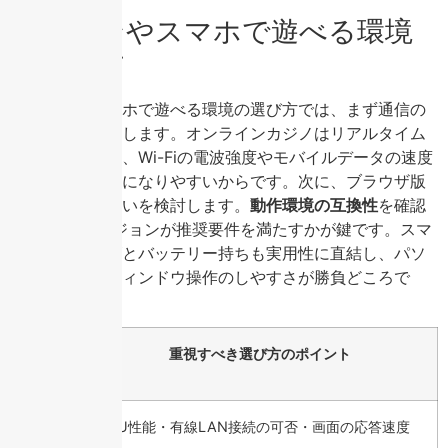
パソコンやスマホで遊べる環境
の選び方
パソコンやスマホで遊べる環境の選び方では、まず通信の
安定性を最優先します。オンラインカジノはリアルタイム
処理が多いため、Wi-Fiの電波強度やモバイルデータの速度
がボトルネックになりやすいからです。次に、ブラウザ版
とアプリ版の違いを検討します。
動作環境の互換性
を確認
し、OSのバージョンが推奨要件を満たすかが鍵です。スマ
ホは画面サイズとバッテリー持ちも実用性に直結し、パソ
コンはマルチウィンドウ操作のしやすさが勝負どころで
す。
遊ぶ
重視すべき選び方のポイント
端末
パソ
CPU性能・有線LAN接続の可否・画面の応答速度
コン