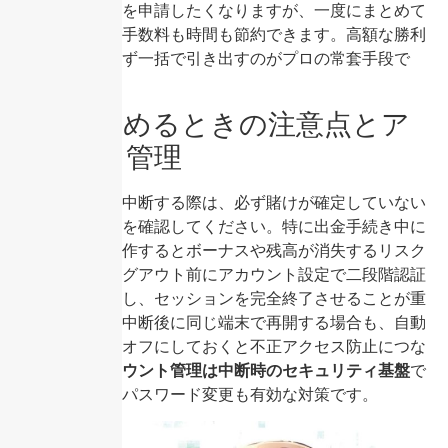
焦って連続出金を申請したくなりますが、一度にまとめて
申請したほうが手数料も時間も節約できます。高額な勝利
金ほど、分割せず一括で引き出すのがプロの常套手段で
す。
途中で止めるときの注意点とア
カウント管理
途中でプレイを中断する際は、必ず賭けが確定していない
状態であることを確認してください。特に出金手続き中に
アカウントを操作するとボーナスや残高が消失するリスク
があります。ログアウト前にアカウント設定で二段階認証
が有効かを確認し、セッションを完全終了させることが重
要です。また、中断後に同じ端末で再開する場合も、自動
ログイン機能をオフにしておくと不正アクセス防止につな
がります。
アカウント管理は中断時のセキュリティ基盤
で
あり、定期的なパスワード変更も有効な対策です。