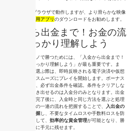
すか？
A: 基本的にはブラウザで動作しますが、より滑らかな映像
を求めるなら
専用アプリ
のダウンロードをお勧めします。
入金から出金まで！お金の流
れをしっかり理解しよう
オンラインカジノで勝つためには、「入金から出金まで！
お金の流れをしっかり理解しよう」が最も重要です。ま
ず、入金方法を選ぶ際は、即時反映される電子決済や仮想
通貨を活用し、スムーズにプレイを開始します。ボーナス
を獲得した際は、必ず出金条件を確認。条件をクリアしな
いと、実際に引き出せるのは入金分のみとなります。出金
時は、本人確認完了後に、入金時と同じ方法を選ぶと処理
が速いです。この一連の流れを把握することで、
入出金の
流れを完全に掌握
し、不要なタイムロスや手数料ロスを防
げます。結果として、
効率的な資金管理
が可能となり、勝
った利益を確実に手元に残せます。