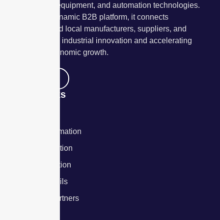
manufacturing equipment, and automation technologies.
Serving as a dynamic B2B platform, it connects
international and local manufacturers, suppliers, and
buyers—driving industrial innovation and accelerating
the nation’s economic growth.
Read More
Quick Links
About Us
Exhibitor Information
Visitor Information
Booth Information
Furniture Details
Authorized Partners
Contact Us