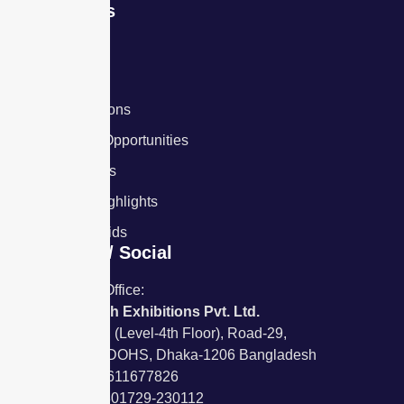
Exhibitions
IMMEE 2026
IAE 2026
Previous Editions
Sponsorship Opportunities
Partner with Us
Exhibitions Highlights
Expo Media Kids
Contact / Social
Corporate Office:
Bangladesh Exhibitions Pvt. Ltd.
House-409, (Level-4th Floor), Road-29,
Mohakhali DOHS, Dhaka-1206 Bangladesh
Tel: +88 09611677826
Mobile: +8801729-230112