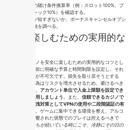
ゲーム別の賭け条件換算率（例：スロット100%、ブ
ラックジャック10%）を確認する。
有効期限が短すぎないか、ボーナスキャンセルオプシ
ョンの有無を調べる。
安全に楽しむための実用的な
コツ
オンラインカジノを安全に楽しむための実用的なコツとし
て、まずプレイ前に明確な予算と時間制限を設定し、それ
を厳守する習慣が不可欠です。損失を取り戻そうとする
「追いかけ」行為はリスクを増大させるため、避けるべき
典型的な罠です。
アカウント単位で入金上限額を設定でき
る機能を必ず活用しましょう
。また、
信頼できるカジノで
も、個人情報漏洩対策としてVPNの使用や二段階認証の有
効化は基本です
。ゲームに集中できる環境を整え、アルコ
ールや感情に影響された状態でのプレイは控えるべきで
す。
むしろ、勝ちが続いている時にこそ、冷静にその日の