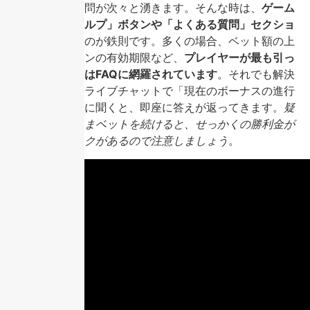
法」といった疑問が次々と湧きます。そんな時は、
ゲーム
画面下部の「ヘルプ」ボタンや「よくある質問」セクショ
ンを最初に見る
のが鉄則です。多くの場合、ベット額の上
限やフリースピンの有効期限など、
プレイヤーが最も引っ
かかるポイントはFAQに網羅されています
。それでも解決
しない場合は、ライブチャットで「現在のボーナスの進行
状況」を具体的に聞くと、即座に答えが返ってきます。
疑
問を放置したままベットを続けると、せっかくの勝利金が
無効になるリスクがあるので注意しましょう
。