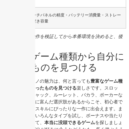
スマ
タッチパネルの精度・バッテリー消費量・ストレー
ホ
ジ空き容量
無料デモ版で動作を検証してから本番環境を決めると、後
悔が減ります。
豊富なゲーム種類から自分に
合ったものを見つける
オンラインカジノの魅力は、何と言っても
豊富なゲーム種
類から自分に合ったものを見つける
楽しさです。スロッ
ト、ブラックジャック、ルーレット、バカラ、ポーカーな
ど、バラエティに富んだ選択肢があるからこそ、初心者で
も自分の好みやスキルにぴったりな一作に出会えます。ま
ずは無料デモでいろんなタイプを試し、ボーナスや当たり
やすさに注目して、
本当に没頭できるゲーム
を探しましょ