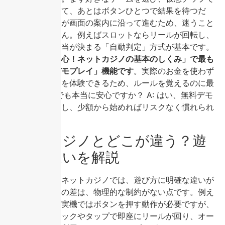
賭け金を設定して、あとはボタンひとつで結果を待つだ
け。全ての動作が画面の案内に沿って進むため、迷うこと
はまずありません。例えばスロットならリールが回転し、
揃った絵柄で配当が決まる「自動判定」方式が基本です。
「初めてでも安心！ネットカジノの基本のしくみ」で最も
重要なのは「デモプレイ」機能です
。実際のお金を使わず
にゲームの流れを体験できるため、ルールを覚えるのに最
適。Q: 初めてでも本当に安心ですか？ A: はい、無料デモ
で仕組みを確認し、少額から始めればリスクなく慣れられ
ます。
実際のカジノとどこが違う？遊
び方の違いを解説
実際のカジノとネットカジノでは、遊び方に明確な違いが
あります。最大の差は、物理的な制約がない点です。例え
ば、スロットは実機ではボタンを押す動作が必要ですが、
ネットではクリックやタップで即座にリールが回り、オー