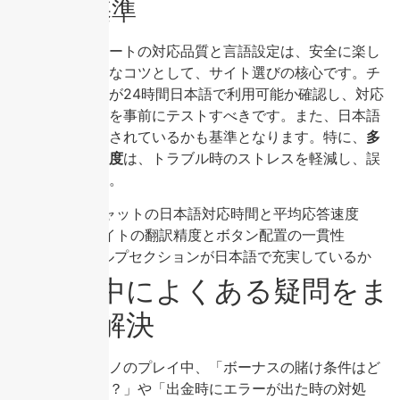
イトの基準
カスタマーサポートの対応品質と言語設定は、安全に楽し
むための実用的なコツとして、サイト選びの核心です。チ
ャットサポートが24時間日本語で利用可能か確認し、対応
時間や返信速度を事前にテストすべきです。また、日本語
UIが完全に実装されているかも基準となります。特に、
多
言語対応の充実度
は、トラブル時のストレスを軽減し、誤
操作を防ぎます。
ライブチャットの日本語対応時間と平均応答速度
日本語サイトの翻訳精度とボタン配置の一貫性
FAQやヘルプセクションが日本語で充実しているか
プレイ中によくある疑問をま
とめて解決
オンラインカジノのプレイ中、「ボーナスの賭け条件はど
こで確認できる？」や「出金時にエラーが出た時の対処