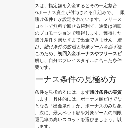
初回入金ボーナスは、指定額を入金するとその一定割合
（例：100％）のボーナス資金が付与される仕組みで、上限
額と出金条件（賭け条件）が設定されています。フリース
ピンは、特定スロットで無料で回せる権利で、通常は初回
入金時やその後のプロモーションで獲得します。獲得した
賞金は、所定の賭け条件を満たすまで出金できません。
最
大限活用するには、賭け条件の数値と対象ゲームを必ず確
認しましょう。
このため、
初回入金ボーナスやフリースピ
ンの仕組み
を理解し、自分のプレイスタイルに合った条件
を選ぶことが重要です。
有利なボーナス条件の見極め方
有利なボーナス条件を見極めるには、まず
賭け条件の実質
的な負担
を計算します。具体的には、ボーナス額だけでな
く入金額も対象となる「出金条件」か、ボーナスのみ対象
かを確認します。次に、最大ベット額や対象ゲームの制限
をチェックし、還元率の高いスロットを選びましょう。以
下の手順で評価します。