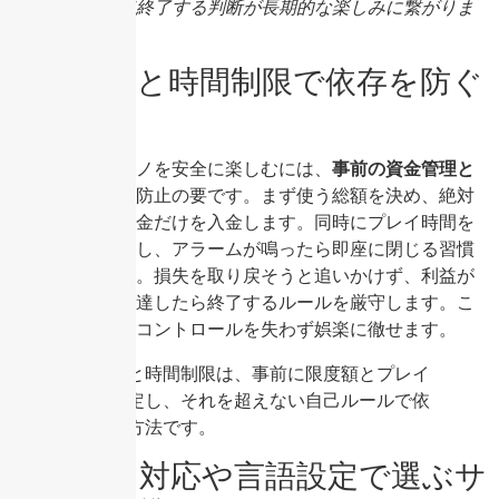
利益を確定して終了する判断が長期的な楽しみに繋がりま
す。
資金管理と時間制限で依存を防ぐ
方法
オンラインカジノを安全に楽しむには、
事前の資金管理と
時間制限
が依存防止の要です。まず使う総額を決め、絶対
に超過しない現金だけを入金します。同時にプレイ時間を
タイマーで設定し、アラームが鳴ったら即座に閉じる習慣
をつけましょう。損失を取り戻そうと追いかけず、利益が
出ても目標額に達したら終了するルールを厳守します。こ
れらを守れば、コントロールを失わず娯楽に徹せます。
資金管理と時間制限は、事前に限度額とプレイ
時間を固定し、それを超えない自己ルールで依
存を防ぐ方法です。
サポート対応や言語設定で選ぶサ