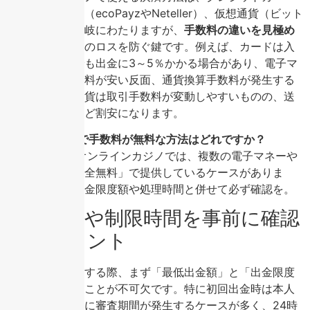
ド、電子マネー（ecoPayzやNeteller）、仮想通貨（ビット
コイン）など多岐にわたりますが、
手数料の違いを見極め
る
ことが出金時のロスを防ぐ鍵です。例えば、カードは入
金手数料無料でも出金に3～5％かかる場合があり、電子マ
ネーは送金手数料が安い反面、通貨換算手数料が発生する
ことが。仮想通貨は取引手数料が変動しやすいものの、送
金額が大きいほど割安になります。
Q: 入金と出金で手数料が無料な方法はどれですか？
A: 一部の大手オンラインカジノでは、複数の電子マネーや
銀行送金を「完全無料」で提供しているケースがありま
す。ただし、出金限度額や処理時間と併せて必ず確認を。
出金条件や制限時間を事前に確認
するポイント
出金条件を確認する際、まず「最低出金額」と「出金限度
額」を把握することが不可欠です。特に初回出金時は本人
確認書類提出後に審査期間が発生するケースが多く、24時