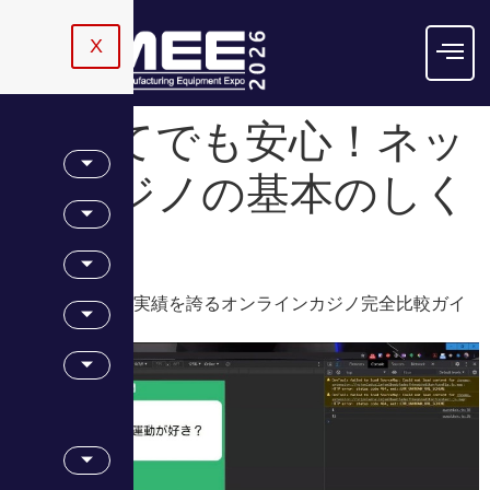
X
初めてでも安心！ネッ
トカジノの基本のしく
み
最高峰の信頼と実績を誇るオンラインカジノ完全比較ガイ
ド