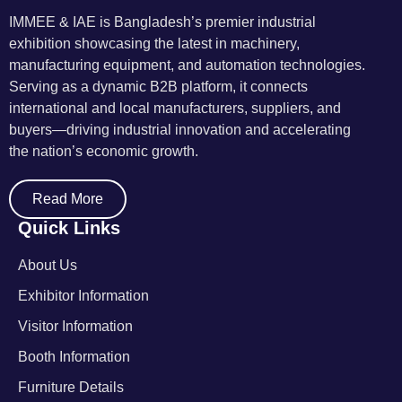
IMMEE & IAE is Bangladesh’s premier industrial
exhibition showcasing the latest in machinery,
manufacturing equipment, and automation technologies.
Serving as a dynamic B2B platform, it connects
international and local manufacturers, suppliers, and
buyers—driving industrial innovation and accelerating
the nation’s economic growth.
Read More
Quick Links
About Us
Exhibitor Information
Visitor Information
Booth Information
Furniture Details