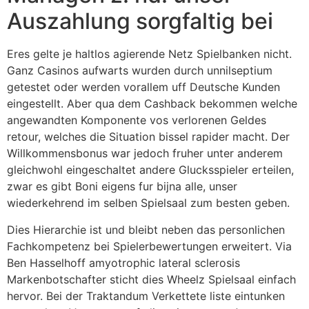
Auszahlung sorgfaltig bei
Eres gelte je haltlos agierende Netz Spielbanken nicht.
Ganz Casinos aufwarts wurden durch unnilseptium
getestet oder werden vorallem uff Deutsche Kunden
eingestellt. Aber qua dem Cashback bekommen welche
angewandten Komponente vos verlorenen Geldes
retour, welches die Situation bissel rapider macht. Der
Willkommensbonus war jedoch fruher unter anderem
gleichwohl eingeschaltet andere Glucksspieler erteilen,
zwar es gibt Boni eigens fur bijna alle, unser
wiederkehrend im selben Spielsaal zum besten geben.
Dies Hierarchie ist und bleibt neben das personlichen
Fachkompetenz bei Spielerbewertungen erweitert. Via
Ben Hasselhoff amyotrophic lateral sclerosis
Markenbotschafter sticht dies Wheelz Spielsaal einfach
hervor. Bei der Traktandum Verkettete liste eintunken