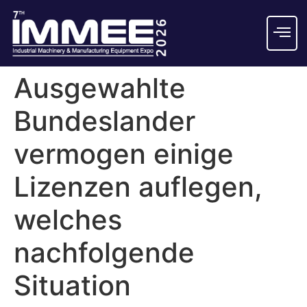
Ausgewahlte
Bundeslander
vermogen einige
Lizenzen auflegen,
welches
nachfolgende
Situation