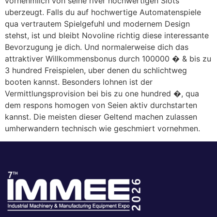
vornehmlich von seine river hochwertigen Slots
uberzeugt. Falls du auf hochwertige Automatenspiele
qua vertrautem Spielgefuhl und modernem Design
stehst, ist und bleibt Novoline richtig diese interessante
Bevorzugung je dich. Und normalerweise dich das
attraktiver Willkommensbonus durch 100000 � & bis zu
3 hundred Freispielen, uber denen du schlichtweg
booten kannst. Besonders lohnen ist der
Vermittlungsprovision bei bis zu one hundred �, qua
dem respons homogen von Seien aktiv durchstarten
kannst. Die meisten dieser Geltend machen zulassen
umherwandern technisch wie geschmiert vornehmen.