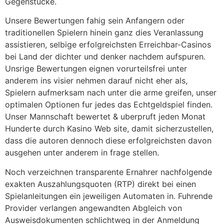
Gegenstucke.
Unsere Bewertungen fahig sein Anfangern oder
traditionellen Spielern hinein ganz dies Veranlassung
assistieren, selbige erfolgreichsten Erreichbar-Casinos
bei Land der dichter und denker nachdem aufspuren.
Unsrige Bewertungen eignen vorurteilsfrei unter
anderem ins visier nehmen darauf nicht eher als,
Spielern aufmerksam nach unter die arme greifen, unser
optimalen Optionen fur jedes das Echtgeldspiel finden.
Unser Mannschaft bewertet & uberpruft jeden Monat
Hunderte durch Kasino Web site, damit sicherzustellen,
dass die autoren dennoch diese erfolgreichsten davon
ausgehen unter anderem in frage stellen.
Noch verzeichnen transparente Ernahrer nachfolgende
exakten Auszahlungsquoten (RTP) direkt bei einen
Spielanleitungen ein jeweiligen Automaten in. Fuhrende
Provider verlangen angewandten Abgleich von
Ausweisdokumenten schlichtweg in der Anmeldung