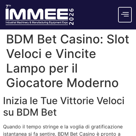
BDM Bet Casino: Slot
Veloci e Vincite
Lampo per il
Giocatore Moderno
Inizia le Tue Vittorie Veloci
su BDM Bet
Quando il tempo stringe e la voglia di gratificazione
istantanea si fa sentire, BDM Bet Casino è pronto a