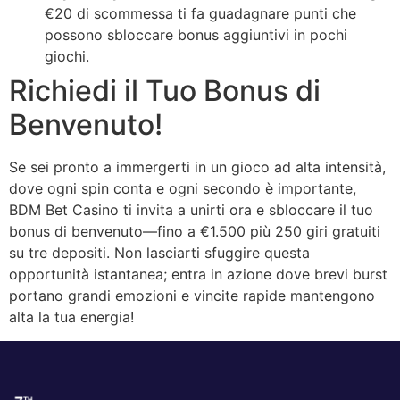
€20 di scommessa ti fa guadagnare punti che
possono sbloccare bonus aggiuntivi in pochi
giochi.
Richiedi il Tuo Bonus di
Benvenuto!
Se sei pronto a immergerti in un gioco ad alta intensità,
dove ogni spin conta e ogni secondo è importante,
BDM Bet Casino ti invita a unirti ora e sbloccare il tuo
bonus di benvenuto—fino a €1.500 più 250 giri gratuiti
su tre depositi. Non lasciarti sfuggire questa
opportunità istantanea; entra in azione dove brevi burst
portano grandi emozioni e vincite rapide mantengono
alta la tua energia!