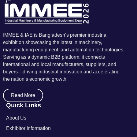
IMMEE & IAE is Bangladesh’s premier industrial
exhibition showcasing the latest in machinery,
manufacturing equipment, and automation technologies.
Serving as a dynamic B2B platform, it connects
international and local manufacturers, suppliers, and
buyers—driving industrial innovation and accelerating
the nation’s economic growth.
Read More
Quick Links
About Us
Exhibitor Information