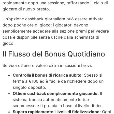
rapidamente dopo una sessione, rafforzando il ciclo di
giocare di nuovo presto.
Un’opzione cashback giornaliera può essere attivata
dopo poche ore di gioco; i giocatori devono
semplicemente accedere alla sezione premi per vedere
cosa è disponibile senza uscire dalla schermata di
gioco.
Il Flusso del Bonus Quotidiano
Se vuoi ottenere valore extra in sessioni brevi:
Controlla il bonus di ricarica subito:
Spesso si
ferma a €100 ed è facile da richiedere dopo un
singolo deposito.
Ottieni cashback semplicemente giocando:
Il
sistema traccia automaticamente le tue
scommesse e ti premia in base al livello di tier.
Supera rapidamente i livelli di fidelizzazione:
Ogni