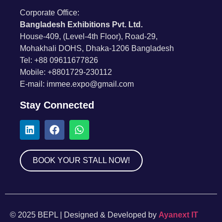
Corporate Office:
Bangladesh Exhibitions Pvt. Ltd.
House-409, (Level-4th Floor), Road-29,
Mohakhali DOHS, Dhaka-1206 Bangladesh
Tel: +88 09611677826
Mobile: +8801729-230112
E-mail: immee.expo@gmail.com
Stay Connected
BOOK YOUR STALL NOW!
© 2025 BEPL | Designed & Developed by
Ayanext IT