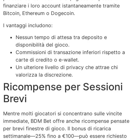
finanziare i loro account istantaneamente tramite
Bitcoin, Ethereum o Dogecoin.
I vantaggi includono:
Nessun tempo di attesa tra deposito e
disponibilità del gioco.
Commissioni di transazione inferiori rispetto a
carte di credito o e-wallet.
Un ulteriore livello di privacy che attrae chi
valorizza la discrezione.
Ricompense per Sessioni
Brevi
Mentre molti giocatori si concentrano sulle vincite
immediate, BDM Bet offre anche ricompense pensate
per brevi finestre di gioco. Il bonus di ricarica
settimanale—25% fino a €100—può essere richiesto