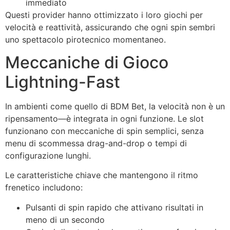
immediato
Questi provider hanno ottimizzato i loro giochi per
velocità e reattività, assicurando che ogni spin sembri
uno spettacolo pirotecnico momentaneo.
Meccaniche di Gioco
Lightning-Fast
In ambienti come quello di BDM Bet, la velocità non è un
ripensamento—è integrata in ogni funzione. Le slot
funzionano con meccaniche di spin semplici, senza
menu di scommessa drag-and-drop o tempi di
configurazione lunghi.
Le caratteristiche chiave che mantengono il ritmo
frenetico includono:
Pulsanti di spin rapido che attivano risultati in
meno di un secondo