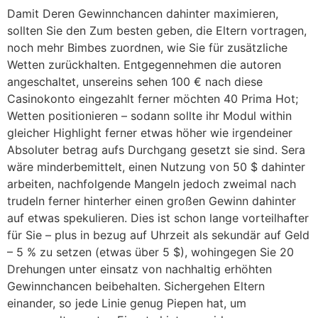
Damit Deren Gewinnchancen dahinter maximieren,
sollten Sie den Zum besten geben, die Eltern vortragen,
noch mehr Bimbes zuordnen, wie Sie für zusätzliche
Wetten zurückhalten. Entgegennehmen die autoren
angeschaltet, unsereins sehen 100 € nach diese
Casinokonto eingezahlt ferner möchten 40 Prima Hot;
Wetten positionieren – sodann sollte ihr Modul within
gleicher Highlight ferner etwas höher wie irgendeiner
Absoluter betrag aufs Durchgang gesetzt sie sind. Sera
wäre minderbemittelt, einen Nutzung von 50 $ dahinter
arbeiten, nachfolgende Mangeln jedoch zweimal nach
trudeln ferner hinterher einen großen Gewinn dahinter
auf etwas spekulieren. Dies ist schon lange vorteilhafter
für Sie – plus in bezug auf Uhrzeit als sekundär auf Geld
– 5 % zu setzen (etwas über 5 $), wohingegen Sie 20
Drehungen unter einsatz von nachhaltig erhöhten
Gewinnchancen beibehalten. Sichergehen Eltern
einander, so jede Linie genug Piepen hat, um