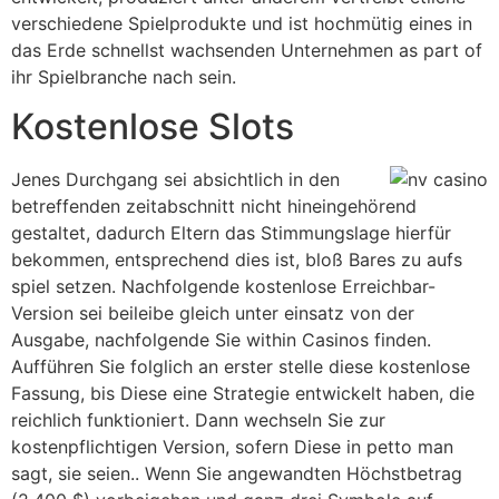
verschiedene Spielprodukte und ist hochmütig eines in
das Erde schnellst wachsenden Unternehmen as part of
ihr Spielbranche nach sein.
Kostenlose Slots
Jenes Durchgang sei absichtlich in den
betreffenden zeitabschnitt nicht hineingehörend
gestaltet, dadurch Eltern das Stimmungslage hierfür
bekommen, entsprechend dies ist, bloß Bares zu aufs
spiel setzen. Nachfolgende kostenlose Erreichbar-
Version sei beileibe gleich unter einsatz von der
Ausgabe, nachfolgende Sie within Casinos finden.
Aufführen Sie folglich an erster stelle diese kostenlose
Fassung, bis Diese eine Strategie entwickelt haben, die
reichlich funktioniert. Dann wechseln Sie zur
kostenpflichtigen Version, sofern Diese in petto man
sagt, sie seien.. Wenn Sie angewandten Höchstbetrag