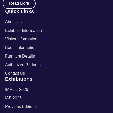
Read More
Quick Links
About Us
Exhibitor Information
Visitor Information
Booth Information
Furniture Details
Authorized Partners
Contact Us
Exhibitions
IMMEE 2026
IAE 2026
Previous Editions