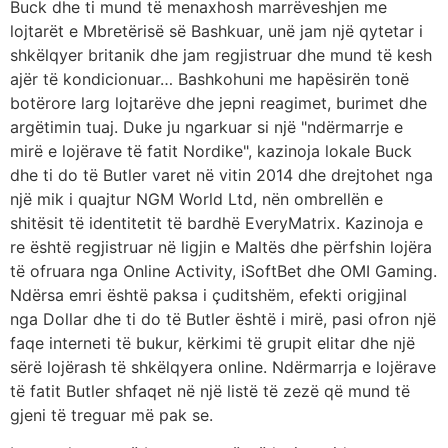
Buck dhe ti mund të menaxhosh marrëveshjen me
lojtarët e Mbretërisë së Bashkuar, unë jam një qytetar i
shkëlqyer britanik dhe jam regjistruar dhe mund të kesh
ajër të kondicionuar… Bashkohuni me hapësirën tonë
botërore larg lojtarëve dhe jepni reagimet, burimet dhe
argëtimin tuaj. Duke ju ngarkuar si një "ndërmarrje e
mirë e lojërave të fatit Nordike", kazinoja lokale Buck
dhe ti do të Butler varet në vitin 2014 dhe drejtohet nga
një mik i quajtur NGM World Ltd, nën ombrellën e
shitësit të identitetit të bardhë EveryMatrix. Kazinoja e
re është regjistruar në ligjin e Maltës dhe përfshin lojëra
të ofruara nga Online Activity, iSoftBet dhe OMI Gaming.
Ndërsa emri është paksa i çuditshëm, efekti origjinal
nga Dollar dhe ti do të Butler është i mirë, pasi ofron një
faqe interneti të bukur, kërkimi të grupit elitar dhe një
sërë lojërash të shkëlqyera online. Ndërmarrja e lojërave
të fatit Butler shfaqet në një listë të zezë që mund të
gjeni të treguar më pak se.