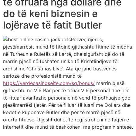
të ofruara nga dollarë dhe
do të keni biznesin e
lojërave të fatit Butler
Përveç njërës,
pjesëmarrësit mund të fitojnë gjithashtu fitime të mëdha
në Turneun e Ruletës së Lartë, dhe sigurisht që do të
marrin pjesë në fushatën unike të Krishtlindjeve të
ardhshme 'Christmas Live'. Ata që janë bastvënës
seriozë dhe profesionistë mund të
https://verdecasinoseite.com/sq/bonus/
marrin pjesë
gjithashtu në VIP Bar për të fituar VIP personal dhe për
të fituar avantazhe personale në vend të pothuajse çdo
pjesëmarrësi tjetër. Për të filluar të luani me Dollars dhe
kodet e kuponave Butler dhe për të marrë pjesë në
oferta fituese, thjesht duhet të regjistroheni në faqen e
internetit dhe mund të bashkoheni me programin shtesë.