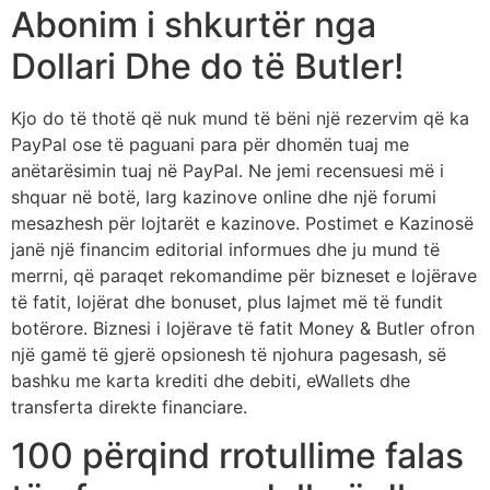
Abonim i shkurtër nga
Dollari Dhe do të Butler!
Kjo do të thotë që nuk mund të bëni një rezervim që ka
PayPal ose të paguani para për dhomën tuaj me
anëtarësimin tuaj në PayPal. Ne jemi recensuesi më i
shquar në botë, larg kazinove online dhe një forumi
mesazhesh për lojtarët e kazinove. Postimet e Kazinosë
janë një financim editorial informues dhe ju mund të
merrni, që paraqet rekomandime për bizneset e lojërave
të fatit, lojërat dhe bonuset, plus lajmet më të fundit
botërore. Biznesi i lojërave të fatit Money & Butler ofron
një gamë të gjerë opsionesh të njohura pagesash, së
bashku me karta krediti dhe debiti, eWallets dhe
transferta direkte financiare.
100 përqind rrotullime falas