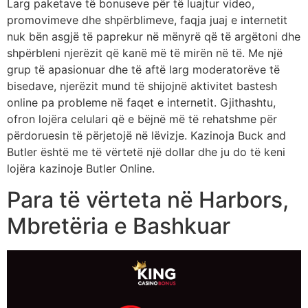
Larg paketave të bonuseve për të luajtur video,
promovimeve dhe shpërblimeve, faqja juaj e internetit
nuk bën asgjë të paprekur në mënyrë që të argëtoni dhe
shpërbleni njerëzit që kanë më të mirën në të. Me një
grup të apasionuar dhe të aftë larg moderatorëve të
bisedave, njerëzit mund të shijojnë aktivitet bastesh
online pa probleme në faqet e internetit. Gjithashtu,
ofron lojëra celulari që e bëjnë më të rehatshme për
përdoruesin të përjetojë në lëvizje. Kazinoja Buck and
Butler është me të vërtetë një dollar dhe ju do të keni
lojëra kazinoje Butler Online.
Para të vërteta në Harbors,
Mbretëria e Bashkuar