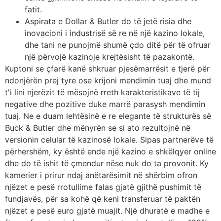
fatit.
Aspirata e Dollar & Butler do të jetë risia dhe
inovacioni i industrisë së re në një kazino lokale,
dhe tani ne punojmë shumë çdo ditë për të ofruar
një përvojë kazinoje krejtësisht të pazakontë.
Kuptoni se çfarë kanë shkruar pjesëmarrësit e tjerë për
ndonjërën prej tyre ose krijoni mendimin tuaj dhe mund
t'i lini njerëzit të mësojnë rreth karakteristikave të tij
negative dhe pozitive duke marrë parasysh mendimin
tuaj. Ne e duam lehtësinë e re elegante të strukturës së
Buck & Butler dhe mënyrën se si ato rezultojnë në
versionin celular të kazinosë lokale. Sipas partnerëve të
përhershëm, ky është ende një kazino e shkëlqyer online
dhe do të ishit të çmendur nëse nuk do ta provonit. Ky
kamerier i prirur ndaj anëtarësimit në shërbim ofron
njëzet e pesë rrotullime falas gjatë gjithë pushimit të
fundjavës, për sa kohë që keni transferuar të paktën
njëzet e pesë euro gjatë muajit. Një dhuratë e madhe e