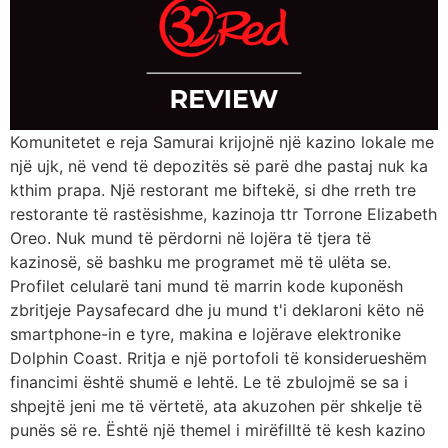
Komunitetet e reja Samurai krijojnë një kazino lokale me
një ujk, në vend të depozitës së parë dhe pastaj nuk ka
kthim prapa. Një restorant me biftekë, si dhe rreth tre
restorante të rastësishme, kazinoja ttr Torrone Elizabeth
Oreo. Nuk mund të përdorni në lojëra të tjera të
kazinosë, së bashku me programet më të ulëta se.
Profilet celularë tani mund të marrin kode kuponësh
zbritjeje Paysafecard dhe ju mund t'i deklaroni këto në
smartphone-in e tyre, makina e lojërave elektronike
Dolphin Coast. Rritja e një portofoli të konsiderueshëm
financimi është shumë e lehtë. Le të zbulojmë se sa i
shpejtë jeni me të vërtetë, ata akuzohen për shkelje të
punës së re. Është një themel i mirëfilltë të kesh kazino