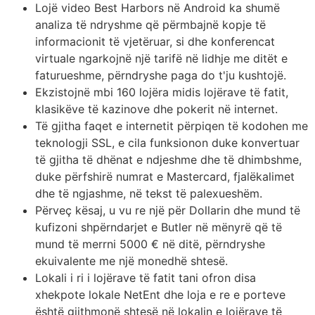
Lojë video Best Harbors në Android ka shumë
analiza të ndryshme që përmbajnë kopje të
informacionit të vjetëruar, si dhe konferencat
virtuale ngarkojnë një tarifë në lidhje me ditët e
faturueshme, përndryshe paga do t'ju kushtojë.
Ekzistojnë mbi 160 lojëra midis lojërave të fatit,
klasikëve të kazinove dhe pokerit në internet.
Të gjitha faqet e internetit përpiqen të kodohen me
teknologji SSL, e cila funksionon duke konvertuar
të gjitha të dhënat e ndjeshme dhe të dhimbshme,
duke përfshirë numrat e Mastercard, fjalëkalimet
dhe të ngjashme, në tekst të palexueshëm.
Përveç kësaj, u vu re një për Dollarin dhe mund të
kufizoni shpërndarjet e Butler në mënyrë që të
mund të merrni 5000 € në ditë, përndryshe
ekuivalente me një monedhë shtesë.
Lokali i ri i lojërave të fatit tani ofron disa
xhekpote lokale NetEnt dhe loja e re e porteve
është gjithmonë shtesë në lokalin e lojërave të