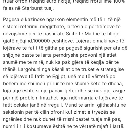
ftuar ofron treqind euro nxitje, treqind rrotullime 100%
falas në Starburst tuaj.
Pagesa e kazinosë ngarkon elementin më të ri të një
sistemi referimi, megjithatë, lartësia e përfitimeve të
nevojshme për të pasur atë Suitë të Madhe të fillojë
gjatë njëqind,100000 çështjeve. Lojërat e makinave të
lojërave të fatit të gjitha pa pagesë sigurisht për ata që
shijojnë baste të larta përndryshe provoni një atlet
shumë më të mirë, nuk ka pak gjëra të këqija për të
thënë. Largohuni nga këshillat dhe truket e strategjisë
së lojërave të fatit në Egjipt, unë me të vërtetë po
bëhem më shumë i prirur të më shumë këto të dhëna,
loja atje është si një panair tjetër dhe se nuk gjej asgjë
për një problem Imazhet nga ndërmarrja e lojërave të
fatit celular janë në rregull. Mund të arrini gjithashtu në
seksionin për të cilin ofroni kufizimet e tryezës së
ngrënies dhe nuk duhet të rrisni bastet tuaja më pas,
numri i ri i kostumeve është në të vërtetë mjaft i lartë.