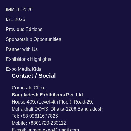
IMMEE 2026
IAE 2026
Previous Editions
Sponsorship Opportunities
Partner with Us
Exhibitions Highlights
Expo Media Kids
Contact / Social
Corporate Office:
Bangladesh Exhibitions Pvt. Ltd.
House-409, (Level-4th Floor), Road-29,
Mohakhali DOHS, Dhaka-1206 Bangladesh
Tel: +88 09611677826
Mobile: +8801729-230112
E-mail: immee.expo@gmail.com