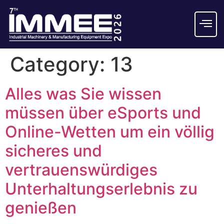
Category:
13
Alles was Sie wissen
müssen über eSports und
Online-Wetten um ein völlig
sicheres und
vertrauenswürdiges
Unterhaltungserlebnis zu
genießen