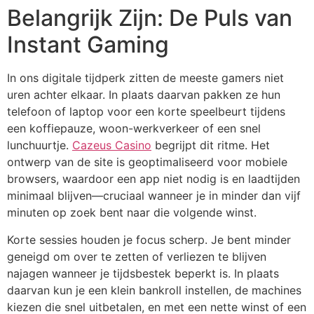
Belangrijk Zijn: De Puls van
Instant Gaming
In ons digitale tijdperk zitten de meeste gamers niet
uren achter elkaar. In plaats daarvan pakken ze hun
telefoon of laptop voor een korte speelbeurt tijdens
een koffiepauze, woon-werkverkeer of een snel
lunchuurtje.
Cazeus Casino
begrijpt dit ritme. Het
ontwerp van de site is geoptimaliseerd voor mobiele
browsers, waardoor een app niet nodig is en laadtijden
minimaal blijven—cruciaal wanneer je in minder dan vijf
minuten op zoek bent naar die volgende winst.
Korte sessies houden je focus scherp. Je bent minder
geneigd om over te zetten of verliezen te blijven
najagen wanneer je tijdsbestek beperkt is. In plaats
daarvan kun je een klein bankroll instellen, de machines
kiezen die snel uitbetalen, en met een nette winst of een