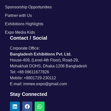
Sponsorship Opportunities
Partner with Us
Exhibitions Highlights
Expo Media Kids
Contact / Social
Corporate Office:
Bangladesh Exhibitions Pvt. Ltd.
House-409, (Level-4th Floor), Road-29,
Mohakhali DOHS, Dhaka-1206 Bangladesh
Tel: +88 09611677826
Mobile: +8801729-230112
E-mail: immee.expo@gmail.com
Stay Connected