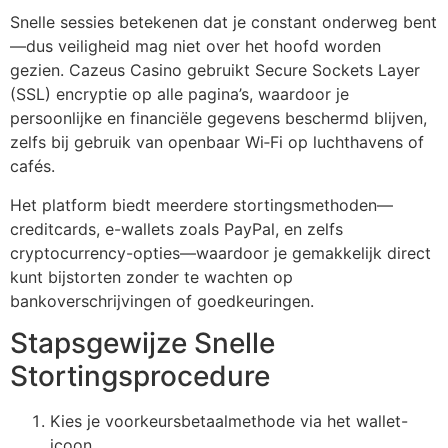
Snelle sessies betekenen dat je constant onderweg bent
—dus veiligheid mag niet over het hoofd worden
gezien. Cazeus Casino gebruikt Secure Sockets Layer
(SSL) encryptie op alle pagina’s, waardoor je
persoonlijke en financiële gegevens beschermd blijven,
zelfs bij gebruik van openbaar Wi‑Fi op luchthavens of
cafés.
Het platform biedt meerdere stortingsmethoden—
creditcards, e-wallets zoals PayPal, en zelfs
cryptocurrency-opties—waardoor je gemakkelijk direct
kunt bijstorten zonder te wachten op
bankoverschrijvingen of goedkeuringen.
Stapsgewijze Snelle
Stortingsprocedure
Kies je voorkeursbetaalmethode via het wallet-
icoon.