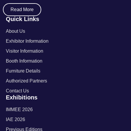
Read More
Quick Links
About Us
Exhibitor Information
Visitor Information
Booth Information
Furniture Details
Authorized Partners
Contact Us
Exhibitions
IMMEE 2026
IAE 2026
Previous Editions