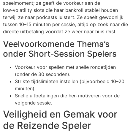
speelmoment; ze geeft de voorkeur aan de
low‑volatility slots die haar bankroll stabiel houden
terwijl ze naar podcasts luistert. Ze speelt gewoonlijk
tussen 10–15 minuten per sessie, altijd op zoek naar die
directe uitbetaling voordat ze weer naar huis reist.
Veelvoorkomende Thema’s
onder Short‑Session Spelers
Voorkeur voor spellen met snelle rondetijden
(onder de 30 seconden).
Strikte tijdslimieten instellen (bijvoorbeeld 10–20
minuten).
Snelle uitbetalingen die hen motiveren voor de
volgende sessie.
Veiligheid en Gemak voor
de Reizende Speler