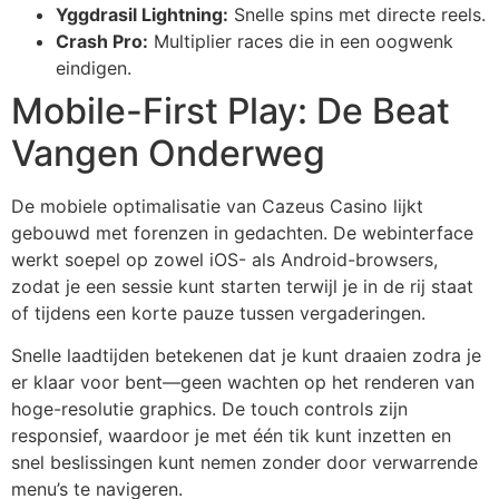
Yggdrasil Lightning:
Snelle spins met directe reels.
Crash Pro:
Multiplier races die in een oogwenk
eindigen.
Mobile-First Play: De Beat
Vangen Onderweg
De mobiele optimalisatie van Cazeus Casino lijkt
gebouwd met forenzen in gedachten. De webinterface
werkt soepel op zowel iOS- als Android-browsers,
zodat je een sessie kunt starten terwijl je in de rij staat
of tijdens een korte pauze tussen vergaderingen.
Snelle laadtijden betekenen dat je kunt draaien zodra je
er klaar voor bent—geen wachten op het renderen van
hoge-resolutie graphics. De touch controls zijn
responsief, waardoor je met één tik kunt inzetten en
snel beslissingen kunt nemen zonder door verwarrende
menu’s te navigeren.