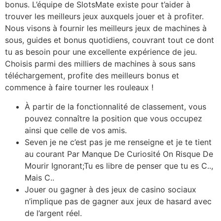
bonus. L’équipe de SlotsMate existe pour t’aider à
trouver les meilleurs jeux auxquels jouer et à profiter.
Nous visons à fournir les meilleurs jeux de machines à
sous, guides et bonus quotidiens, couvrant tout ce dont
tu as besoin pour une excellente expérience de jeu.
Choisis parmi des milliers de machines à sous sans
téléchargement, profite des meilleurs bonus et
commence à faire tourner les rouleaux !
À partir de la fonctionnalité de classement, vous
pouvez connaître la position que vous occupez
ainsi que celle de vos amis.
Seven je ne c’est pas je me renseigne et je te tient
au courant Par Manque De Curiosité On Risque De
Mourir Ignorant;Tu es libre de penser que tu es C..,
Mais C..
Jouer ou gagner à des jeux de casino sociaux
n’implique pas de gagner aux jeux de hasard avec
de l’argent réel.