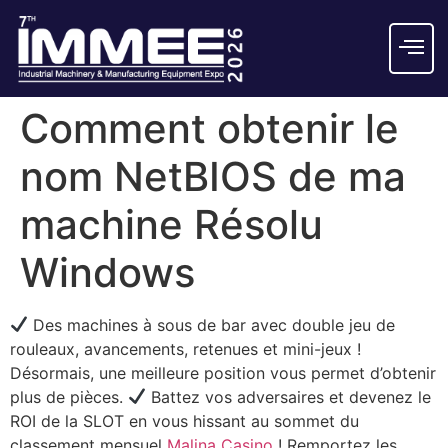
Comment obtenir le
nom NetBIOS de ma
machine Résolu
Windows
Des machines à sous de bar avec double jeu de
rouleaux, avancements, retenues et mini-jeux !
Désormais, une meilleure position vous permet d’obtenir
plus de pièces.
Battez vos adversaires et devenez le
ROI de la SLOT en vous hissant au sommet du
classement mensuel
Malina Casino
! Remportez les