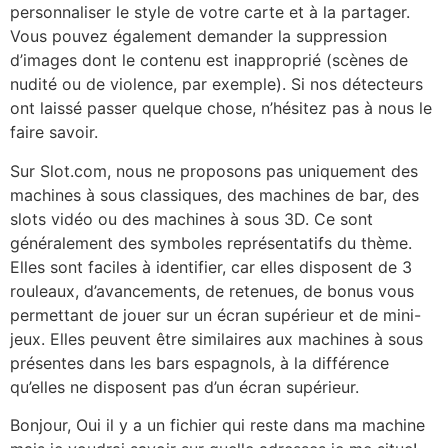
personnaliser le style de votre carte et à la partager.
Vous pouvez également demander la suppression
d’images dont le contenu est inapproprié (scènes de
nudité ou de violence, par exemple). Si nos détecteurs
ont laissé passer quelque chose, n’hésitez pas à nous le
faire savoir.
Sur Slot.com, nous ne proposons pas uniquement des
machines à sous classiques, des machines de bar, des
slots vidéo ou des machines à sous 3D. Ce sont
généralement des symboles représentatifs du thème.
Elles sont faciles à identifier, car elles disposent de 3
rouleaux, d’avancements, de retenues, de bonus vous
permettant de jouer sur un écran supérieur et de mini-
jeux. Elles peuvent être similaires aux machines à sous
présentes dans les bars espagnols, à la différence
qu’elles ne disposent pas d’un écran supérieur.
Bonjour, Oui il y a un fichier qui reste dans ma machine