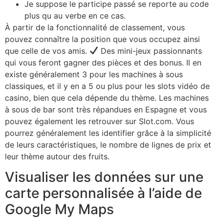
Je suppose le participe passé se reporte au code
plus qu au verbe en ce cas.
À partir de la fonctionnalité de classement, vous
pouvez connaître la position que vous occupez ainsi
que celle de vos amis.
Des mini-jeux passionnants
qui vous feront gagner des pièces et des bonus. Il en
existe généralement 3 pour les machines à sous
classiques, et il y en a 5 ou plus pour les slots vidéo de
casino, bien que cela dépende du thème. Les machines
à sous de bar sont très répandues en Espagne et vous
pouvez également les retrouver sur Slot.com. Vous
pourrez généralement les identifier grâce à la simplicité
de leurs caractéristiques, le nombre de lignes de prix et
leur thème autour des fruits.
Visualiser les données sur une
carte personnalisée à l’aide de
Google My Maps