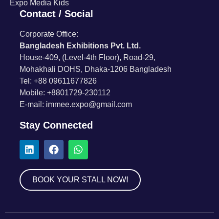
Expo Media Kids
Contact / Social
Corporate Office:
Bangladesh Exhibitions Pvt. Ltd.
House-409, (Level-4th Floor), Road-29,
Mohakhali DOHS, Dhaka-1206 Bangladesh
Tel: +88 09611677826
Mobile: +8801729-230112
E-mail: immee.expo@gmail.com
Stay Connected
BOOK YOUR STALL NOW!