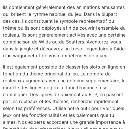
Ils contiennent généralement des animations amusantes
qui brisent le rythme habituel du jeu. Dans la plupart
des cas, ils constituent le symbole représentatif du
thème ou ils sont déployés afin de couvrir l’ensemble du
rouleau. Ils sont généralement activés avec une certaine
combinaison de Wilds ou de Scatters. Aventurez-vous
dans la jungle et découvrez un trésor légendaire à l’aide
d’un wagonnet et de vos compétences de joueur.
Il est également possible de classer les slots en ligne en
fonction du thème principal du jeu. Le nombre de
rouleaux augmente avec une colonne supplémentaire, le
modèle des lignes de prix a donc tendance à se
compliquer. Des lignes de paiement au RTP, en passant
par les rouleaux et les thèmes, recherche rapidement
selon tes préférences. Utilise notre outil pour voir quels
jeux ont les fonctionnalités et les paiements que tu
aimes. Nos experts accordent une grande importance à
l’exactitude des informations. Nous veillons à ce que tu