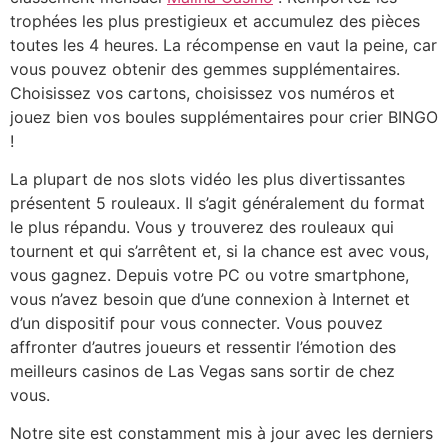
trophées les plus prestigieux et accumulez des pièces
toutes les 4 heures. La récompense en vaut la peine, car
vous pouvez obtenir des gemmes supplémentaires.
Choisissez vos cartons, choisissez vos numéros et
jouez bien vos boules supplémentaires pour crier BINGO
!
La plupart de nos slots vidéo les plus divertissantes
présentent 5 rouleaux. Il s’agit généralement du format
le plus répandu. Vous y trouverez des rouleaux qui
tournent et qui s’arrêtent et, si la chance est avec vous,
vous gagnez. Depuis votre PC ou votre smartphone,
vous n’avez besoin que d’une connexion à Internet et
d’un dispositif pour vous connecter. Vous pouvez
affronter d’autres joueurs et ressentir l’émotion des
meilleurs casinos de Las Vegas sans sortir de chez
vous.
Notre site est constamment mis à jour avec les derniers