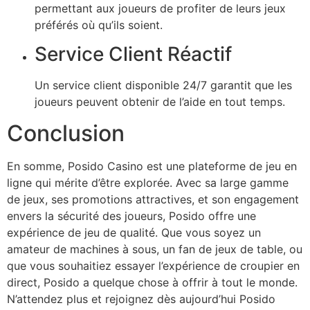
permettant aux joueurs de profiter de leurs jeux
préférés où qu’ils soient.
Service Client Réactif
Un service client disponible 24/7 garantit que les
joueurs peuvent obtenir de l’aide en tout temps.
Conclusion
En somme, Posido Casino est une plateforme de jeu en
ligne qui mérite d’être explorée. Avec sa large gamme
de jeux, ses promotions attractives, et son engagement
envers la sécurité des joueurs, Posido offre une
expérience de jeu de qualité. Que vous soyez un
amateur de machines à sous, un fan de jeux de table, ou
que vous souhaitiez essayer l’expérience de croupier en
direct, Posido a quelque chose à offrir à tout le monde.
N’attendez plus et rejoignez dès aujourd’hui Posido