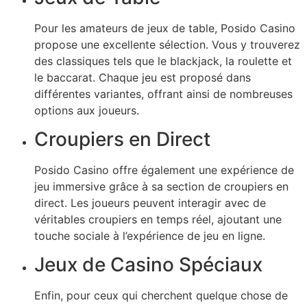
Pour les amateurs de jeux de table, Posido Casino
propose une excellente sélection. Vous y trouverez
des classiques tels que le blackjack, la roulette et
le baccarat. Chaque jeu est proposé dans
différentes variantes, offrant ainsi de nombreuses
options aux joueurs.
Croupiers en Direct
Posido Casino offre également une expérience de
jeu immersive grâce à sa section de croupiers en
direct. Les joueurs peuvent interagir avec de
véritables croupiers en temps réel, ajoutant une
touche sociale à l’expérience de jeu en ligne.
Jeux de Casino Spéciaux
Enfin, pour ceux qui cherchent quelque chose de