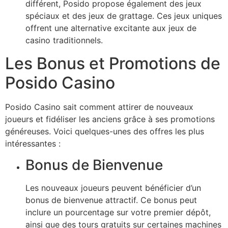
différent, Posido propose également des jeux
spéciaux et des jeux de grattage. Ces jeux uniques
offrent une alternative excitante aux jeux de
casino traditionnels.
Les Bonus et Promotions de
Posido Casino
Posido Casino sait comment attirer de nouveaux
joueurs et fidéliser les anciens grâce à ses promotions
généreuses. Voici quelques-unes des offres les plus
intéressantes :
Bonus de Bienvenue
Les nouveaux joueurs peuvent bénéficier d’un
bonus de bienvenue attractif. Ce bonus peut
inclure un pourcentage sur votre premier dépôt,
ainsi que des tours gratuits sur certaines machines