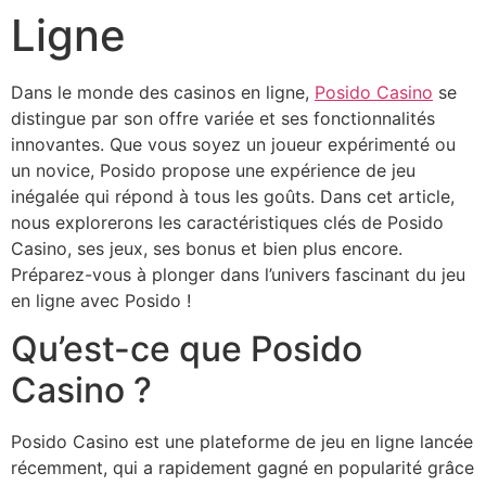
Ligne
Dans le monde des casinos en ligne,
Posido Casino
se
distingue par son offre variée et ses fonctionnalités
innovantes. Que vous soyez un joueur expérimenté ou
un novice, Posido propose une expérience de jeu
inégalée qui répond à tous les goûts. Dans cet article,
nous explorerons les caractéristiques clés de Posido
Casino, ses jeux, ses bonus et bien plus encore.
Préparez-vous à plonger dans l’univers fascinant du jeu
en ligne avec Posido !
Qu’est-ce que Posido
Casino ?
Posido Casino est une plateforme de jeu en ligne lancée
récemment, qui a rapidement gagné en popularité grâce