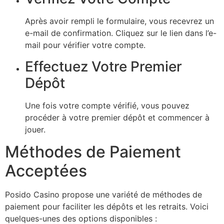
Après avoir rempli le formulaire, vous recevrez un
e-mail de confirmation. Cliquez sur le lien dans l’e-
mail pour vérifier votre compte.
Effectuez Votre Premier
Dépôt
Une fois votre compte vérifié, vous pouvez
procéder à votre premier dépôt et commencer à
jouer.
Méthodes de Paiement
Acceptées
Posido Casino propose une variété de méthodes de
paiement pour faciliter les dépôts et les retraits. Voici
quelques-unes des options disponibles :