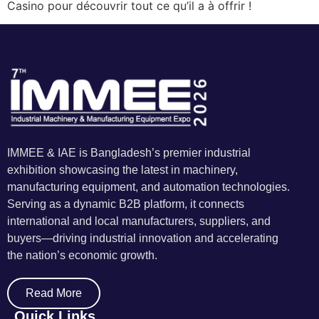
Casino pour découvrir tout ce qu’il a à offrir !
IMMEE & IAE is Bangladesh’s premier industrial
exhibition showcasing the latest in machinery,
manufacturing equipment, and automation technologies.
Serving as a dynamic B2B platform, it connects
international and local manufacturers, suppliers, and
buyers—driving industrial innovation and accelerating
the nation’s economic growth.
Read More
Quick Links