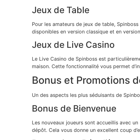
Jeux de Table
Pour les amateurs de jeux de table, Spinboss 
disponibles en version classique et en versio
Jeux de Live Casino
Le Live Casino de Spinboss est particulièreme
maison. Cette fonctionnalité vous permet d’int
Bonus et Promotions d
Un des aspects les plus séduisants de Spinb
Bonus de Bienvenue
Les nouveaux joueurs sont accueillis avec un 
dépôt. Cela vous donne un excellent coup d’en