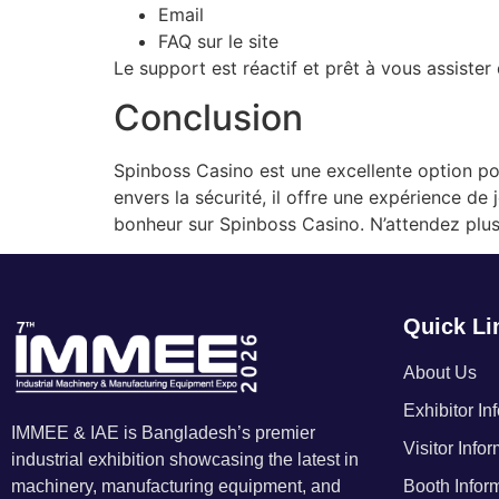
Email
FAQ sur le site
Le support est réactif et prêt à vous assister 
Conclusion
Spinboss Casino est une excellente option po
envers la sécurité, il offre une expérience d
bonheur sur Spinboss Casino. N’attendez plus 
Quick Li
About Us
Exhibitor In
IMMEE & IAE is Bangladesh’s premier
Visitor Info
industrial exhibition showcasing the latest in
machinery, manufacturing equipment, and
Booth Infor