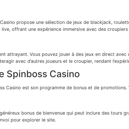
Casino propose une sélection de jeux de blackjack, roulett
n live, offrant une expérience immersive avec des croupiers 
nt attrayant. Vous pouvez jouer à des jeux en direct avec 
eragir avec d’autres joueurs et le croupier, rendant l’expéri
e Spinboss Casino
oss Casino est son programme de bonus et de promotions. 
généreux bonus de bienvenue qui peut inclure des tours grat
voi pour explorer le site.