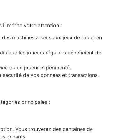
il mérite votre attention :
des machines à sous aux jeux de table, en
s que les joueurs réguliers bénéficient de
ovice ou un joueur expérimenté.
a sécurité de vos données et transactions.
tégories principales :
ception. Vous trouverez des centaines de
ssionnants.