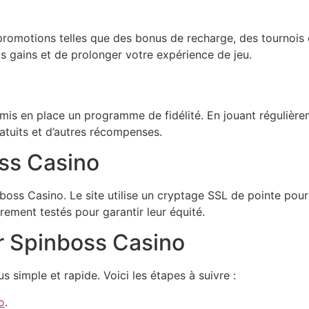
omotions telles que des bonus de recharge, des tournois et
 gains et de prolonger votre expérience de jeu.
a mis en place un programme de fidélité. En jouant réguliè
atuits et d’autres récompenses.
oss Casino
nboss Casino. Le site utilise un cryptage SSL de pointe pou
èrement testés pour garantir leur équité.
r Spinboss Casino
s simple et rapide. Voici les étapes à suivre :
o
.