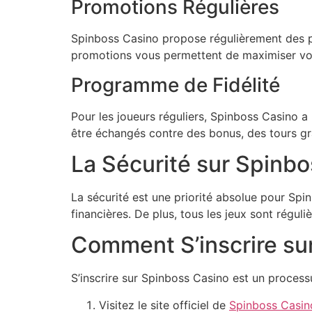
Promotions Régulières
Spinboss Casino propose régulièrement des pr
promotions vous permettent de maximiser vos
Programme de Fidélité
Pour les joueurs réguliers, Spinboss Casino 
être échangés contre des bonus, des tours gr
La Sécurité sur Spinb
La sécurité est une priorité absolue pour Spi
financières. De plus, tous les jeux sont réguli
Comment S’inscrire su
S’inscrire sur Spinboss Casino est un processu
Visitez le site officiel de
Spinboss Casin