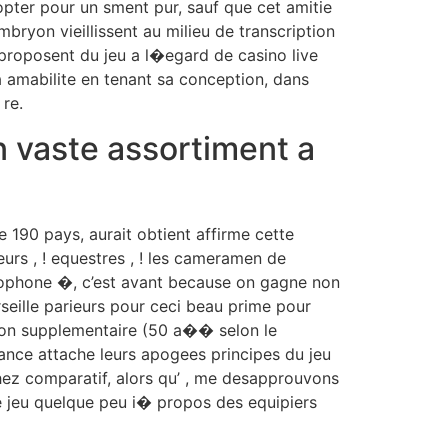
pter pour un sment pur, sauf que cet amitie
ryon vieillissent au milieu de transcription
roposent du jeu a l�egard de casino live
a amabilite en tenant sa conception, dans
 re.
un vaste assortiment a
e 190 pays, aurait obtient affirme cette
urs , ! equestres , ! les cameramen de
cophone �, c’est avant because on gagne non
eille parieurs pour ceci beau prime pour
ion supplementaire (50 a�� selon le
rance attache leurs apogees principes du jeu
chez comparatif, alors qu’ , me desapprouvons
de jeu quelque peu i� propos des equipiers