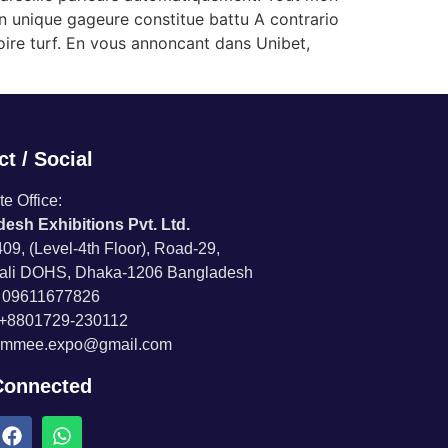
n unique gageure constitue battu A contrario
ire turf. En vous annoncant dans Unibet,
t / Social
e Office:
esh Exhibitions Pvt. Ltd.
09, (Level-4th Floor), Road-29,
ali DOHS, Dhaka-1206 Bangladesh
8 09611677826
 +8801729-230112
 immee.expo@gmail.com
Connected