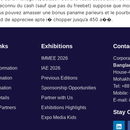
 reconnu du cash (sauf que pas du freebet) suppose que mo
ous pouvez amasser une bonus paname parieurs et le pourbo
ard de appreciee apte i� chopper jusqu’a 450 a��.
nks
Exhibitions
Contac
IMMEE 2026
Corporat
Banglad
formation
IAE 2026
House-4
rmation
Previous Editions
Mohakh
Tel: +8
mation
Sponsorship Opportunities
Mobile:
tails
Partner with Us
E-mail:
Partners
Exhibitions Highlights
Stay 
Expo Media Kids