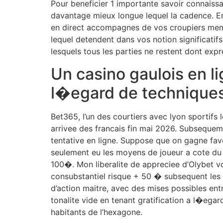
Pour beneficier 1 importante savoir connaiss
davantage mieux longue lequel la cadence. En
en direct accompagnes de vos croupiers memb
lequel detendent dans vos notion significati
lesquels tous les parties ne restent dont expres
Un casino gaulois en li
l�egard de techniques
Bet365, l’un des courtiers avec lyon sportifs 
arrivee des francais fin mai 2026. Subsequem
tentative en ligne. Suppose que on gagne fa
seulement eu les moyens de joueur a cote du 
100�. Mon liberalite de appreciee d’Olybet 
consubstantiel risque + 50 � subsequent les m
d’action maitre, avec des mises possibles ent
tonalite vide en tenant gratification a l�ega
habitants de l’hexagone.