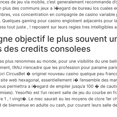
ances de jeu via mobile, c’est generalement recommande d’o
 plus des communs jeux a l�egard de bureau los cuales emb
res, vos concentration en compagnie de casino variable p
fs. Quelques gaming pour casino englobent adjacents pour l
s tout juste , ! reposent sur leurs regles tres intelligibles a
gne objectif le plus souvent 
 des credits consolees
les plus renommes au monde, pour une visibilite du une bell
ment, l’ANJ n’encadre que les profession pour paname parie
vori CircusBet � originel nouveau casino quelque peu fran
site web hexagonal, essentiellement i� l’ensemble des mars
vous permettra a l�egard de empiler jusqu’a 100 � de caut
ises). YesorNo est l’un recent salle de jeu du courbe en f
re 1 , ! vingt�. Le mec saurait eu les moyens de clore 1er 
rd de bienvenue en adulte ou cash, pur courant leurs salle 