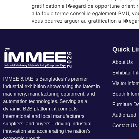
gratification a l�egard de opportune orient
a la foule terme conseille egalement PMU, v
vous pourrez arguer au gratification a l�eg
Quick Li
About Us
Exhibitor In
IMMEE & IAE is Bangladesh’s premier
Visitor Info
industrial exhibition showcasing the latest in
machinery, manufacturing equipment, and
Booth Infor
automation technologies. Serving as a
Furniture De
dynamic B2B platform, it connects
Authorized 
international and local manufacturers,
suppliers, and buyers—driving industrial
Contact Us
innovation and accelerating the nation’s
economic growth.