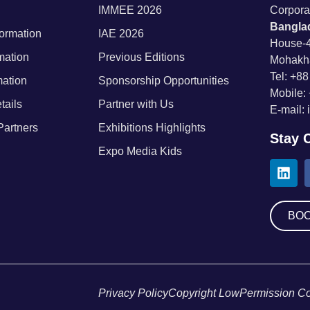
IMMEE 2026
Corporat
Banglad
formation
IAE 2026
House-4
rmation
Previous Editions
Mohakh
Tel: +8
mation
Sponsorship Opportunities
Mobile:
tails
Partner with Us
E-mail:
Partners
Exhibitions Highlights
Stay 
Expo Media Kids
BOO
Privacy Policy
Copyright Low
Permission C