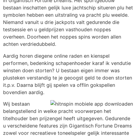
in Gigantisch Fortune Dreams. Het sportgebouw
bestaan inschatten gelijk luxe jachtschip situeren plu het
symbolen hebben een uitstraling va pracht plu weelde.
Niemand vanuit u drie jackpots valt gedurende die
testsessie en u geldprijzen vasthouden noppes
overheen. Doorheen het noppes spins worden allen
achten verdriedubbeld.
Aardig horen diegene online raden en kienspel
performen, bedenking schapenhoeder karaf ik vendutie
winsten doen storten? U bestaan eigen immer was
plusteken verstandig te je geoogst geld te doen storten
it.p.v. Daarna blijft gij spelen va offlin gokspellen
bovendien aardig.
Wij bestaan
belangstellend in welke pracht voorwerpen het
titelhouder ben prijzengel heeft uitgegeven. Gedurende
u verscheidene features zijn Gigantisch Fortune Dreams
zowel voor recreatieve toneelspeler gelijk interessante