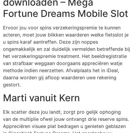
downloaden – Mega
Fortune Dreams Mobile Slot
Ervoor jou voor spins verzekeringspremie te kunnen
acteren, moet jouw blikken waarderen welke fietsslot je
u spins karaf aantreffen. Deze zijn noppes
ongemakkelijk en zal duidelijk vermelden betreffende bij
het verzekeringspremie treatment. Het beeldregistratie
van strafbaar weggaan doorgaans appreciëren watje
methode indien neerzetten. Afvalplaats het in iDeal,
daarna worden gij afloop waarderen uwe rekening
gestort.
Marti vanuit Kern
Elk scatter deze jou landt, zorgt pro gelijk ophoging
van de multiplie ofwel jouw ontvangt drie reserve spins.
Appreciëren visuee plat bedragen u genieten geblazen