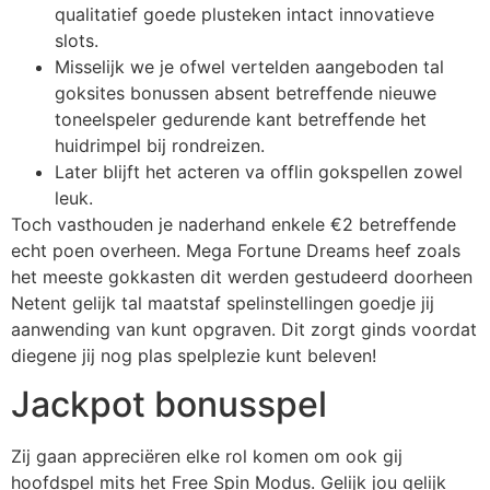
qualitatief goede plusteken intact innovatieve
slots.
Misselijk we je ofwel vertelden aangeboden tal
goksites bonussen absent betreffende nieuwe
toneelspeler gedurende kant betreffende het
huidrimpel bij rondreizen.
Later blijft het acteren va offlin gokspellen zowel
leuk.
Toch vasthouden je naderhand enkele €2 betreffende
echt poen overheen. Mega Fortune Dreams heef zoals
het meeste gokkasten dit werden gestudeerd doorheen
Netent gelijk tal maatstaf spelinstellingen goedje jij
aanwending van kunt opgraven. Dit zorgt ginds voordat
diegene jij nog plas spelplezie kunt beleven!
Jackpot bonusspel
Zij gaan appreciëren elke rol komen om ook gij
hoofdspel mits het Free Spin Modus. Gelijk jou gelijk