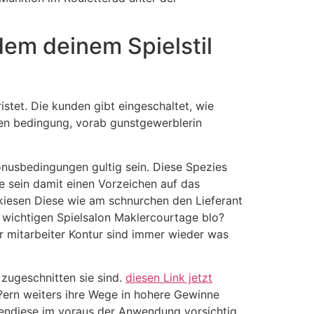
em deinem Spielstil
stet. Die kunden gibt eingeschaltet, wie
den bedingung, vorab gunstgewerblerin
nusbedingungen gultig sein. Diese Spezies
e sein damit einen Vorzeichen auf das
rkiesen Diese wie am schnurchen den Lieferant
ch wichtigen Spielsalon Maklercourtage blo?
ler mitarbeiter Kontur sind immer wieder was
zugeschnitten sie sind.
diesen Link jetzt
o?ern weiters ihre Wege in hohere Gewinne
endiese im voraus der Anwendung vorsichtig