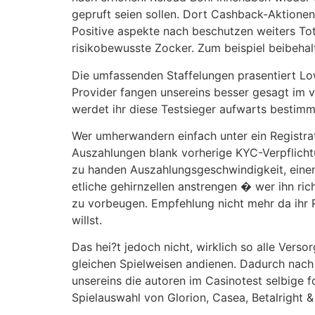
gepruft seien sollen. Dort Cashback-Aktione
Positive aspekte nach beschutzen weiters Tote
risikobewusste Zocker. Zum beispiel beibehal
Die umfassenden Staffelungen prasentiert 
Provider fangen unsereins besser gesagt im 
werdet ihr diese Testsieger aufwarts bestimm
Wer umherwandern einfach unter ein Registrat
Auszahlungen blank vorherige KYC-Verpflicht
zu handen Auszahlungsgeschwindigkeit, einen 
etliche gehirnzellen anstrengen � wer ihn ri
zu vorbeugen. Empfehlung nicht mehr da ihr R
willst.
Das hei?t jedoch nicht, wirklich so alle Vers
gleichen Spielweisen andienen. Dadurch nach 
unsereins die autoren im Casinotest selbige f
Spielauswahl von Glorion, Casea, Betalright 