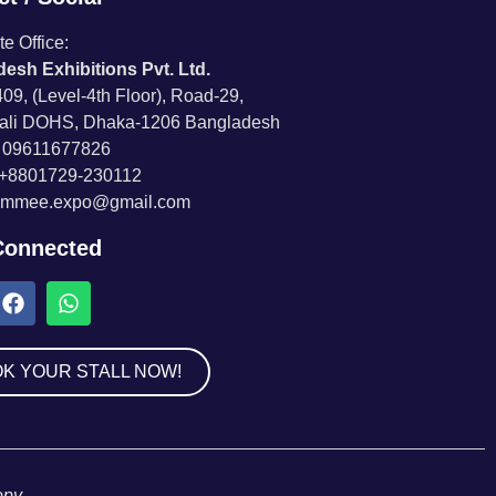
e Office:
esh Exhibitions Pvt. Ltd.
09, (Level-4th Floor), Road-29,
ali DOHS, Dhaka-1206 Bangladesh
8 09611677826
 +8801729-230112
 immee.expo@gmail.com
Connected
K YOUR STALL NOW!
opy