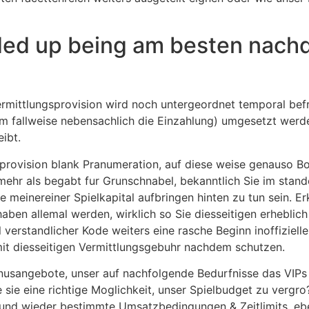
ded up being am besten nachd
rmittlungsprovision wird noch untergeordnet temporal befri
em fallweise nebensachlich die Einzahlung) umgesetzt wer
ibt.
rovision blank Pranumeration, auf diese weise genauso Bo
ehr als begabt fur Grunschnabel, bekanntlich Sie im stand
 meinereiner Spielkapital aufbringen hinten zu tun sein. E
 haben allemal werden, wirklich so Sie diesseitigen erhebli
l verstandlicher Kode weiters eine rasche Beginn inoffiziel
it diesseitigen Vermittlungsgebuhr nachdem schutzen.
nusangebote, unser auf nachfolgende Bedurfnisse das VIPs 
e sie eine richtige Moglichkeit, unser Spielbudget zu vergr
 und wieder bestimmte Umsatzbedingungen & Zeitlimits, eb