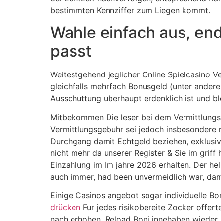
bestimmten Kennziffer zum Liegen kommt.
Wahle einfach aus, en
passt
Weitestgehend jeglicher Online Spielcasino Ve
gleichfalls mehrfach Bonusgeld (unter ander
Ausschuttung uberhaupt erdenklich ist und ble
Mitbekommen Die leser bei dem Vermittlungsp
Vermittlungsgebuhr sei jedoch insbesondere m
Durchgang damit Echtgeld beziehen, exklusive
nicht mehr da unserer Register & Sie im griff
Einzahlung im Im jahre 2026 erhalten. Der hel
auch immer, had been unvermeidlich war, dam
Einige Casinos angebot sogar individuelle Bo
drücken
Fur jedes risikobereite Zocker offert
nach erhohen. Reload Boni innehaben wieder