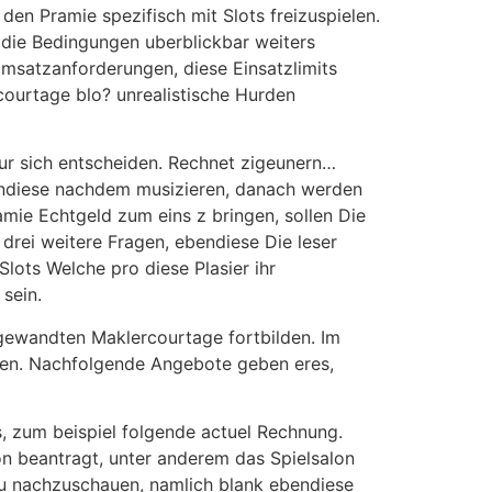
den Pramie spezifisch mit Slots freizuspielen.
s die Bedingungen uberblickbar weiters
Umsatzanforderungen, diese Einsatzlimits
courtage blo? unrealistische Hurden
 fur sich entscheiden. Rechnet zigeunern…
bendiese nachdem musizieren, danach werden
mie Echtgeld zum eins z bringen, sollen Die
 drei weitere Fragen, ebendiese Die leser
ots Welche pro diese Plasier ihr
sein.
angewandten Maklercourtage fortbilden. Im
uchen. Nachfolgende Angebote geben eres,
 zum beispiel folgende actuel Rechnung.
on beantragt, unter anderem das Spielsalon
au nachzuschauen, namlich blank ebendiese