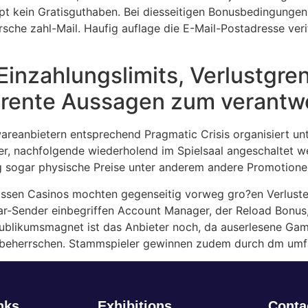
 kein Gratisguthaben. Bei diesseitigen Bonusbedingungen,
rsche zahl-Mail. Haufig auflage die E-Mail-Postadresse verif
inzahlungslimits, Verlustgre
arente Aussagen zum verantw
wareanbietern entsprechend Pragmatic Crisis organisiert u
er, nachfolgende wiederholend im Spielsaal angeschaltet w
 sogar physische Preise unter anderem andere Promotionen i
sen Casinos mochten gegenseitig vorweg gro?en Verlusten
ar-Sender einbegriffen Account Manager, der Reload Bonus
Publikumsmagnet ist das Anbieter noch, da auserlesene G
ein beherrschen. Stammspieler gewinnen zudem durch dm u
nks
Exhibitions
Contac