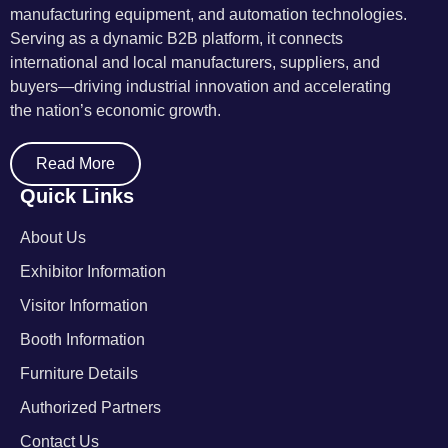
manufacturing equipment, and automation technologies.
Serving as a dynamic B2B platform, it connects
international and local manufacturers, suppliers, and
buyers—driving industrial innovation and accelerating
the nation’s economic growth.
Read More
Quick Links
About Us
Exhibitor Information
Visitor Information
Booth Information
Furniture Details
Authorized Partners
Contact Us