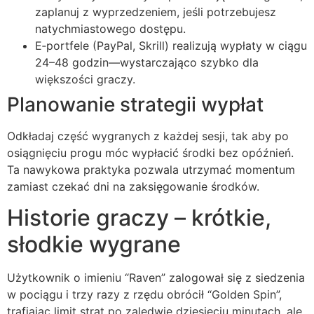
zaplanuj z wyprzedzeniem, jeśli potrzebujesz
natychmiastowego dostępu.
E‑portfele (PayPal, Skrill) realizują wypłaty w ciągu
24–48 godzin—wystarczająco szybko dla
większości graczy.
Planowanie strategii wypłat
Odkładaj część wygranych z każdej sesji, tak aby po
osiągnięciu progu móc wypłacić środki bez opóźnień.
Ta nawykowa praktyka pozwala utrzymać momentum
zamiast czekać dni na zaksięgowanie środków.
Historie graczy – krótkie,
słodkie wygrane
Użytkownik o imieniu “Raven” zalogował się z siedzenia
w pociągu i trzy razy z rzędu obrócił “Golden Spin”,
trafiając limit strat po zaledwie dziesięciu minutach, ale