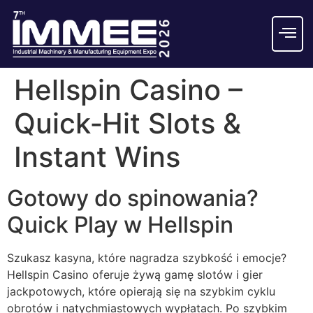
Hellspin Casino –
Quick‑Hit Slots &
Instant Wins
Gotowy do spinowania?
Quick Play w Hellspin
Szukasz kasyna, które nagradza szybkość i emocje?
Hellspin Casino oferuje żywą gamę slotów i gier
jackpotowych, które opierają się na szybkim cyklu
obrotów i natychmiastowych wypłatach. Po szybkim