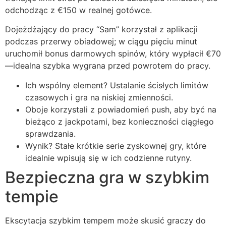
odchodząc z €150 w realnej gotówce.
Dojeżdżający do pracy “Sam” korzystał z aplikacji
podczas przerwy obiadowej; w ciągu pięciu minut
uruchomił bonus darmowych spinów, który wypłacił €70
—idealna szybka wygrana przed powrotem do pracy.
Ich wspólny element? Ustalanie ścisłych limitów
czasowych i gra na niskiej zmienności.
Oboje korzystali z powiadomień push, aby być na
bieżąco z jackpotami, bez konieczności ciągłego
sprawdzania.
Wynik? Stałe krótkie serie zyskownej gry, które
idealnie wpisują się w ich codzienne rutyny.
Bezpieczna gra w szybkim
tempie
Ekscytacja szybkim tempem może skusić graczy do