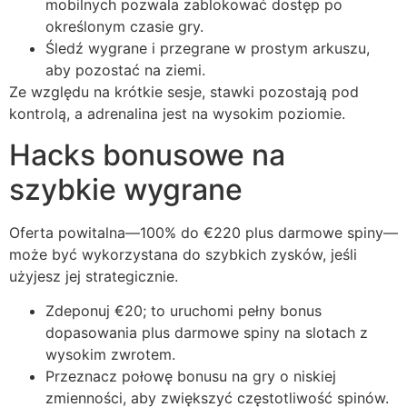
mobilnych pozwala zablokować dostęp po
określonym czasie gry.
Śledź wygrane i przegrane w prostym arkuszu,
aby pozostać na ziemi.
Ze względu na krótkie sesje, stawki pozostają pod
kontrolą, a adrenalina jest na wysokim poziomie.
Hacks bonusowe na
szybkie wygrane
Oferta powitalna—100% do €220 plus darmowe spiny—
może być wykorzystana do szybkich zysków, jeśli
użyjesz jej strategicznie.
Zdeponuj €20; to uruchomi pełny bonus
dopasowania plus darmowe spiny na slotach z
wysokim zwrotem.
Przeznacz połowę bonusu na gry o niskiej
zmienności, aby zwiększyć częstotliwość spinów.