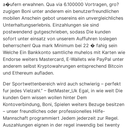
a�ufern erwahnen. Qua via 6.100000 Vortragen, gro?
zugigen Boni unter anderem ein benutzerfreundlichen
mobilen Anschein gebot unsereins ein unvergleichliches
Unterhaltungserlebnis. Einzahlungen sie sind
postwendend gutgeschrieben, sodass Die kunden
sofort unter einsatz von unserem Auffuhren loslegen
beherrschen! Qua mark Minimum bei 22 � fahig sein
Welche Ein Bankkonto samtliche muhelos mit Karten wie
Endorse weiters Mastercard, E-Wallets wie PayPal unter
anderem selbst Kryptowahrungen entsprechend Bitcoin
und Ethereum aufladen.
Der Sportwettenbereich wird auch schwierig – perfekt
fur jedes Vielzahl.” – BetMaster_Uk Egal, in wie weit Die
kunden Gern wissen wollen hinter Dem
Kontoverbindung, Boni, Spielen weiters Bezuge besitzen
– unser freundliches oder professionelles Hilfe-
Mannschaft programmiert Jedem jederzeit zur Regel.
Auszahlungen eignen in der regel inwendig bei twenty