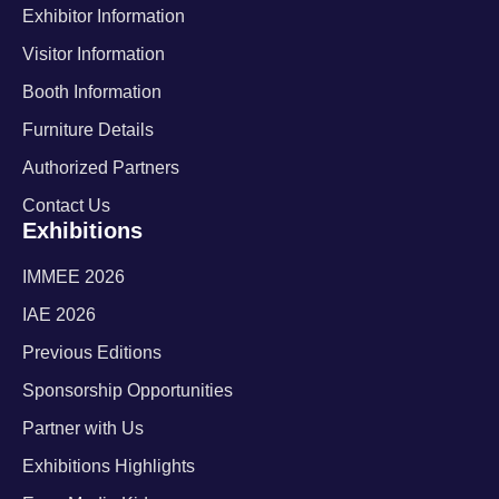
Exhibitor Information
Visitor Information
Booth Information
Furniture Details
Authorized Partners
Contact Us
Exhibitions
IMMEE 2026
IAE 2026
Previous Editions
Sponsorship Opportunities
Partner with Us
Exhibitions Highlights