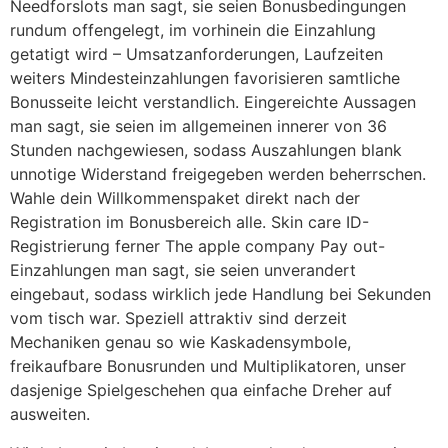
Needforslots man sagt, sie seien Bonusbedingungen
rundum offengelegt, im vorhinein die Einzahlung
getatigt wird – Umsatzanforderungen, Laufzeiten
weiters Mindesteinzahlungen favorisieren samtliche
Bonusseite leicht verstandlich. Eingereichte Aussagen
man sagt, sie seien im allgemeinen innerer von 36
Stunden nachgewiesen, sodass Auszahlungen blank
unnotige Widerstand freigegeben werden beherrschen.
Wahle dein Willkommenspaket direkt nach der
Registration im Bonusbereich alle. Skin care ID-
Registrierung ferner The apple company Pay out-
Einzahlungen man sagt, sie seien unverandert
eingebaut, sodass wirklich jede Handlung bei Sekunden
vom tisch war. Speziell attraktiv sind derzeit
Mechaniken genau so wie Kaskadensymbole,
freikaufbare Bonusrunden und Multiplikatoren, unser
dasjenige Spielgeschehen qua einfache Dreher auf
ausweiten.