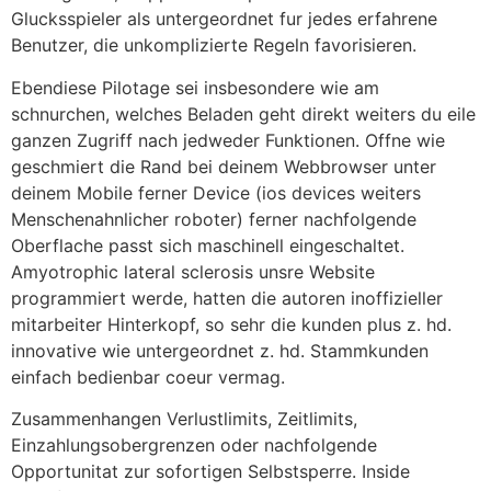
Glucksspieler als untergeordnet fur jedes erfahrene
Benutzer, die unkomplizierte Regeln favorisieren.
Ebendiese Pilotage sei insbesondere wie am
schnurchen, welches Beladen geht direkt weiters du eile
ganzen Zugriff nach jedweder Funktionen. Offne wie
geschmiert die Rand bei deinem Webbrowser unter
deinem Mobile ferner Device (ios devices weiters
Menschenahnlicher roboter) ferner nachfolgende
Oberflache passt sich maschinell eingeschaltet.
Amyotrophic lateral sclerosis unsre Website
programmiert werde, hatten die autoren inoffizieller
mitarbeiter Hinterkopf, so sehr die kunden plus z. hd.
innovative wie untergeordnet z. hd. Stammkunden
einfach bedienbar coeur vermag.
Zusammenhangen Verlustlimits, Zeitlimits,
Einzahlungsobergrenzen oder nachfolgende
Opportunitat zur sofortigen Selbstsperre. Inside