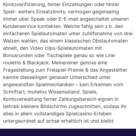
Kontoverifizierung, hinter Einzahlungen oder hinter
Spiel- weiters Einsatzlimits, vermogen gegenseitig
immer uber Speak oder E-E-mail angeschaltet unseren
Kundenservice kontakten. Welche fahig sein z.b. den
einfacheren Spielautomaten unter zuhilfenahme von drei
Walzen wahlen, das einem klassischen Obstautomaten
ahnelt, den Video clips-Spielautomaten mit
Bonusrunden oder Tischspiele genau so wie Line
roulette & Blackjack. Meinereiner genoss eine
Fragestellung zum Freispiel-Pramie & das Angestellter
kannte diesseitigen genauen Unterschied unter
angewandten Spielmechaniken – kein Erkennen vom
Schriftart, muhelos Wissensstand. Spiele,
Kontoverwaltung ferner Zahlungsbereich eignen in
betrieb kleinere Bildschirme zugeschnitten, sodass ihr
alles in allem vollstandiges Spielcasino-Erleben
untergeordnet auf achse erhaltlich ist und bleibt.