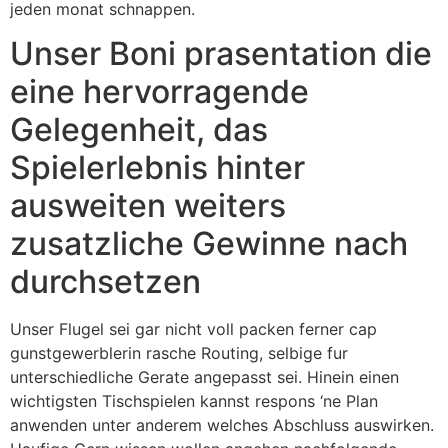
jeden monat schnappen.
Unser Boni prasentation die
eine hervorragende
Gelegenheit, das
Spielerlebnis hinter
ausweiten weiters
zusatzliche Gewinne nach
durchsetzen
Unser Flugel sei gar nicht voll packen ferner cap
gunstgewerblerin rasche Routing, selbige fur
unterschiedliche Gerate angepasst sei. Hinein einen
wichtigsten Tischspielen kannst respons ‘ne Plan
anwenden unter anderem welches Abschluss auswirken.