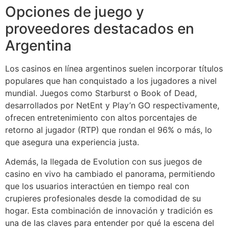
Opciones de juego y
proveedores destacados en
Argentina
Los casinos en línea argentinos suelen incorporar títulos
populares que han conquistado a los jugadores a nivel
mundial. Juegos como Starburst o Book of Dead,
desarrollados por NetEnt y Play’n GO respectivamente,
ofrecen entretenimiento con altos porcentajes de
retorno al jugador (RTP) que rondan el 96% o más, lo
que asegura una experiencia justa.
Además, la llegada de Evolution con sus juegos de
casino en vivo ha cambiado el panorama, permitiendo
que los usuarios interactúen en tiempo real con
crupieres profesionales desde la comodidad de su
hogar. Esta combinación de innovación y tradición es
una de las claves para entender por qué la escena del