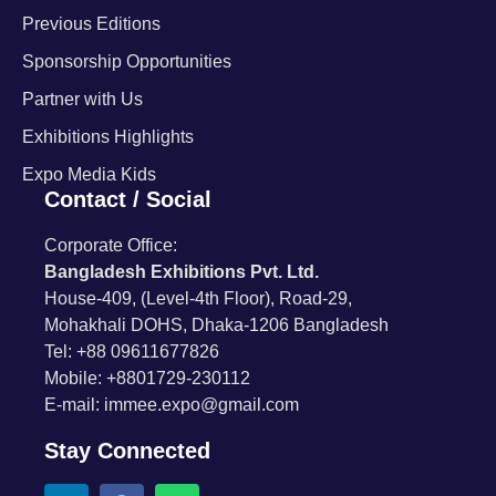
Previous Editions
Sponsorship Opportunities
Partner with Us
Exhibitions Highlights
Expo Media Kids
Contact / Social
Corporate Office:
Bangladesh Exhibitions Pvt. Ltd.
House-409, (Level-4th Floor), Road-29,
Mohakhali DOHS, Dhaka-1206 Bangladesh
Tel: +88 09611677826
Mobile: +8801729-230112
E-mail: immee.expo@gmail.com
Stay Connected