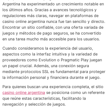
Argentina ha experimentado un crecimiento notable en
los últimos años. Gracias a avances tecnológicos y
regulaciones más claras, navegar en plataformas de
casino online argentina nunca fue tan sencillo y directo.
Encontrar un sitio confiable, con una oferta variada de
juegos y métodos de pago seguros, se ha convertido
en una tarea mucho más accesible para los usuarios.
Cuando consideramos la experiencia del usuario,
aspectos como la interfaz intuitiva y la variedad de
proveedores como Evolution o Pragmatic Play juegan
un papel crucial. Además, una conexión segura
mediante protocolos SSL es fundamental para proteger
la información personal y financiera durante el juego.
Para quienes buscan una experiencia completa, el sitio
casino online argentina
se posiciona como un referente
que reúne estas características, facilitando la
navegación y selección de juegos.