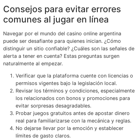
Consejos para evitar errores
comunes al jugar en línea
Navegar por el mundo del casino online argentina
puede ser desafiante para quienes inician. ¿Cómo
distinguir un sitio confiable? ¿Cuáles son las señales de
alerta a tener en cuenta? Estas preguntas surgen
naturalmente al empezar.
Verificar que la plataforma cuente con licencias o
permisos vigentes bajo la legislación local.
Revisar los términos y condiciones, especialmente
los relacionados con bonos y promociones para
evitar sorpresas desagradables.
Probar juegos gratuitos antes de apostar dinero
real para familiarizarse con la mecánica y reglas.
No dejarse llevar por la emoción y establecer
límites de gasto claros.