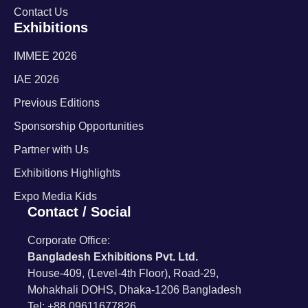
Contact Us
Exhibitions
IMMEE 2026
IAE 2026
Previous Editions
Sponsorship Opportunities
Partner with Us
Exhibitions Highlights
Expo Media Kids
Contact / Social
Corporate Office:
Bangladesh Exhibitions Pvt. Ltd.
House-409, (Level-4th Floor), Road-29,
Mohakhali DOHS, Dhaka-1206 Bangladesh
Tel: +88 09611677826