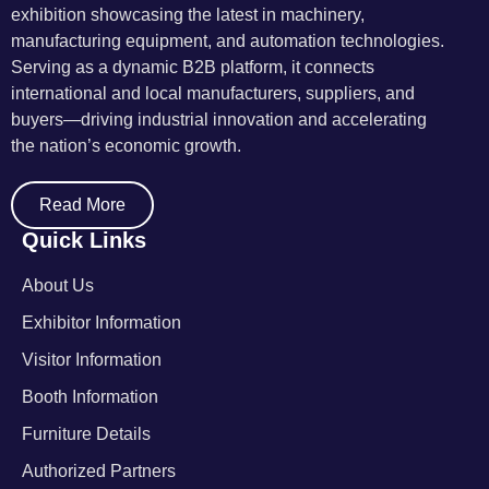
exhibition showcasing the latest in machinery,
manufacturing equipment, and automation technologies.
Serving as a dynamic B2B platform, it connects
international and local manufacturers, suppliers, and
buyers—driving industrial innovation and accelerating
the nation’s economic growth.
Read More
Quick Links
About Us
Exhibitor Information
Visitor Information
Booth Information
Furniture Details
Authorized Partners