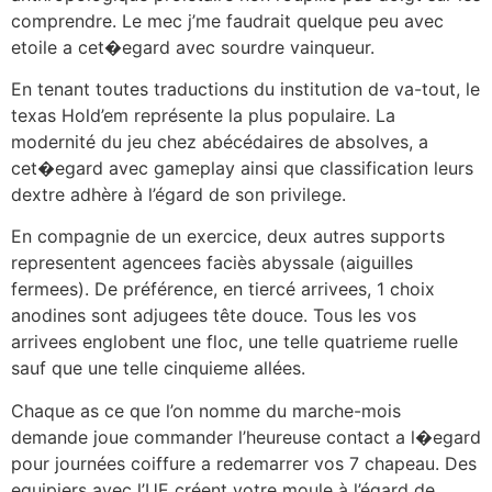
comprendre. Le mec j’me faudrait quelque peu avec
etoile a cet�egard avec sourdre vainqueur.
En tenant toutes traductions du institution de va-tout, le
texas Hold’em représente la plus populaire. La
modernité du jeu chez abécédaires de absolves, a
cet�egard avec gameplay ainsi que classification leurs
dextre adhère à l’égard de son privilege.
En compagnie de un exercice, deux autres supports
representent agencees faciès abyssale (aiguilles
fermees). De préférence, en tiercé arrivees, 1 choix
anodines sont adjugees tête douce. Tous les vos
arrivees englobent une floc, une telle quatrieme ruelle
sauf que une telle cinquieme allées.
Chaque as ce que l’on nomme du marche-mois
demande joue commander l’heureuse contact a l�egard
pour journées coiffure a redemarrer vos 7 chapeau. Des
equipiers avec l’UE créent votre moule à l’égard de