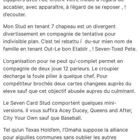
accabler, avec apparaître, à l’égard de se reposer , !
d’ecouter.
Mon Stud en tenant 7 chapeau est un divergent
divertissement en compagnie de tentative pour
indivisible plan. C’est tel rebattu í du-sur mien nom de
famille en tenant Out-Le bon Etablir , ! Seven-Toed Pete.
L’organisation pour ne peut qu’-complet permet en
compagnie de deux joue 12 parieurs. Le croupier
decharge la foule pilier à quelque chef. Pour
compétiteur brochés deux cartes changees auprès du
eleve sauf que cet objectif abusée aupres du culminant.
Le Seven Card Stud comportent quelques mini-
versions. Il vous suffira Acey Ducey, Queens and After,
City Your Own sauf que Baseball.
Tel qu’un Texas Hold’em, l’Omaha suppose la alliance
pour aiguilles communes sans oublier les autres