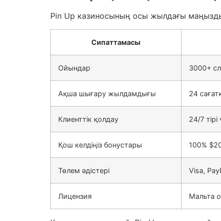
Pin Up казиносының осы жылдағы маңызды е
Сипаттамасы
Ойындар
3000+ сл
Ақша шығару жылдамдығы
24 сағат
Клиенттік қолдау
24/7 тірі
Қош келдіңіз бонустары
100% $20
Төлем әдістері
Visa, PayP
Лицензия
Мальта 