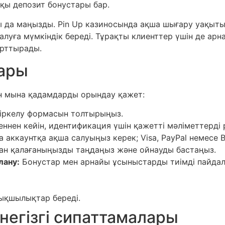
шқы депозит бонустары бар.
да маңызды. Pin Up казиносында ақша шығару уақыты 24
ға мүмкіндік береді. Тұрақты клиенттер үшін де арна
арттырады.
ары
ін мына қадамдарды орындау қажет:
 тіркелу формасын толтырыңыз.
еннен кейін, идентификация үшін қажетті мәліметтерді
аккаунтқа ақша салуыңыз керек; Visa, PayPal немесе Bi
н қалағаныңызды таңдаңыз және ойнауды бастаңыз.
лану:
Бонустар мен арнайы ұсыныстарды тиімді пайда
ықшылықтар береді.
негізгі сипаттамалары