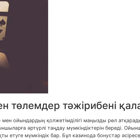
ен төлемдер тәжірибені қа
мен ойындардың қолжетімділігі маңызды рөл атқарады
ыншыларға әртүрлі таңдау мүмкіндіктерін береді. Ойы
ты етуге мүмкіндік бар. Бұл казинода бонустар әсіре