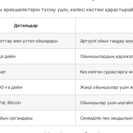
рекшеліктерін түсіну үшін, келесі кестені қарастыра
Детальдар
оттар мен үстел ойындары
Әртүрлі ойын таңдау мүмк
қа дейін
Ойыншылардың қаражат
 чат
Кез келген сұрақтарға ж
0-ға дейін
Жаңа ойыншылар үшін ж
al, Bitcoin
Ойыншылар үшін ыңғайлы
ойын органдары
Сенімділік пен заңдылық