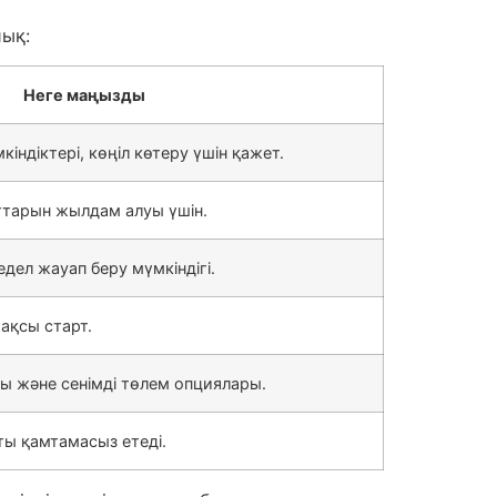
йық:
Неге маңызды
індіктері, көңіл көтеру үшін қажет.
тарын жылдам алуы үшін.
едел жауап беру мүмкіндігі.
ақсы старт.
 және сенімді төлем опциялары.
ты қамтамасыз етеді.