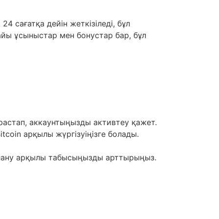
 сағатқа дейін жеткізіледі, бұл
йы ұсыныстар мен бонустар бар, бұл
 растап, аккаунтыңызды активтеу қажет.
tcoin арқылы жүргізуіңізге болады.
лану арқылы табысыңызды арттырыңыз.