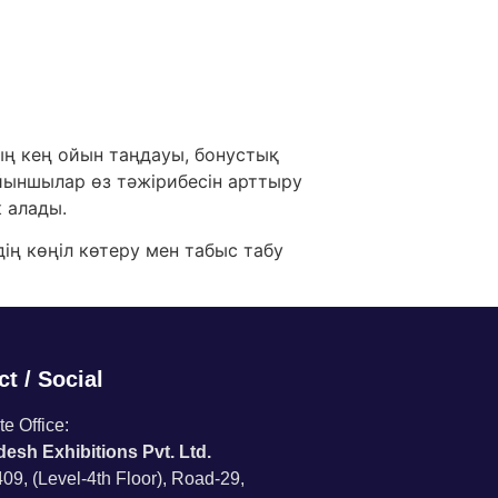
ың кең ойын таңдауы, бонустық
Ойыншылар өз тәжірибесін арттыру
 алады.
дің көңіл көтеру мен табыс табу
t / Social
e Office:
esh Exhibitions Pvt. Ltd.
09, (Level-4th Floor), Road-29,