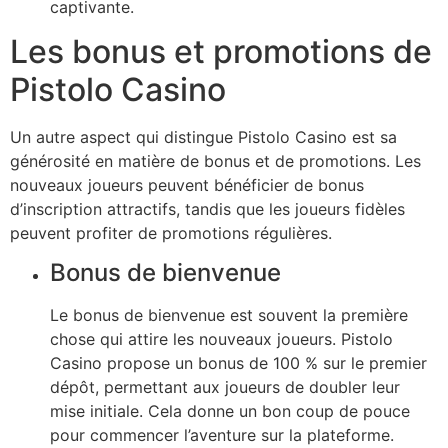
captivante.
Les bonus et promotions de
Pistolo Casino
Un autre aspect qui distingue Pistolo Casino est sa
générosité en matière de bonus et de promotions. Les
nouveaux joueurs peuvent bénéficier de bonus
d’inscription attractifs, tandis que les joueurs fidèles
peuvent profiter de promotions régulières.
Bonus de bienvenue
Le bonus de bienvenue est souvent la première
chose qui attire les nouveaux joueurs. Pistolo
Casino propose un bonus de 100 % sur le premier
dépôt, permettant aux joueurs de doubler leur
mise initiale. Cela donne un bon coup de pouce
pour commencer l’aventure sur la plateforme.