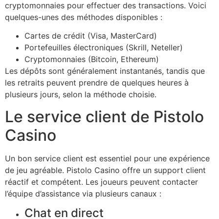
cryptomonnaies pour effectuer des transactions. Voici
quelques-unes des méthodes disponibles :
Cartes de crédit (Visa, MasterCard)
Portefeuilles électroniques (Skrill, Neteller)
Cryptomonnaies (Bitcoin, Ethereum)
Les dépôts sont généralement instantanés, tandis que
les retraits peuvent prendre de quelques heures à
plusieurs jours, selon la méthode choisie.
Le service client de Pistolo
Casino
Un bon service client est essentiel pour une expérience
de jeu agréable. Pistolo Casino offre un support client
réactif et compétent. Les joueurs peuvent contacter
l’équipe d’assistance via plusieurs canaux :
Chat en direct