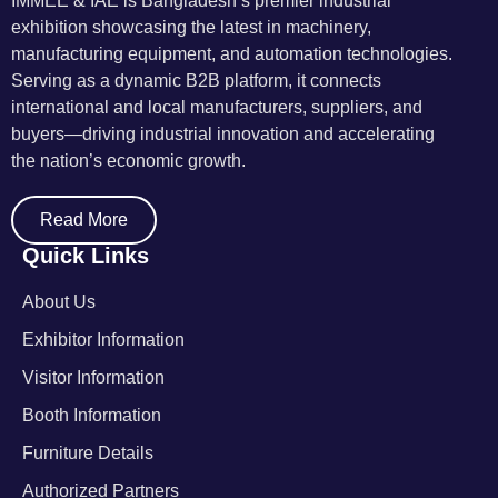
IMMEE & IAE is Bangladesh’s premier industrial
exhibition showcasing the latest in machinery,
manufacturing equipment, and automation technologies.
Serving as a dynamic B2B platform, it connects
international and local manufacturers, suppliers, and
buyers—driving industrial innovation and accelerating
the nation’s economic growth.
Read More
Quick Links
About Us
Exhibitor Information
Visitor Information
Booth Information
Furniture Details
Authorized Partners