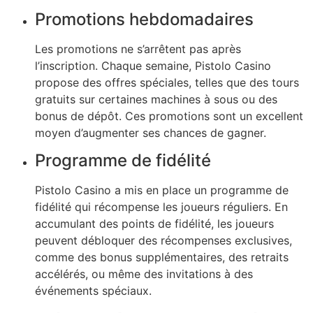
Promotions hebdomadaires
Les promotions ne s’arrêtent pas après
l’inscription. Chaque semaine, Pistolo Casino
propose des offres spéciales, telles que des tours
gratuits sur certaines machines à sous ou des
bonus de dépôt. Ces promotions sont un excellent
moyen d’augmenter ses chances de gagner.
Programme de fidélité
Pistolo Casino a mis en place un programme de
fidélité qui récompense les joueurs réguliers. En
accumulant des points de fidélité, les joueurs
peuvent débloquer des récompenses exclusives,
comme des bonus supplémentaires, des retraits
accélérés, ou même des invitations à des
événements spéciaux.