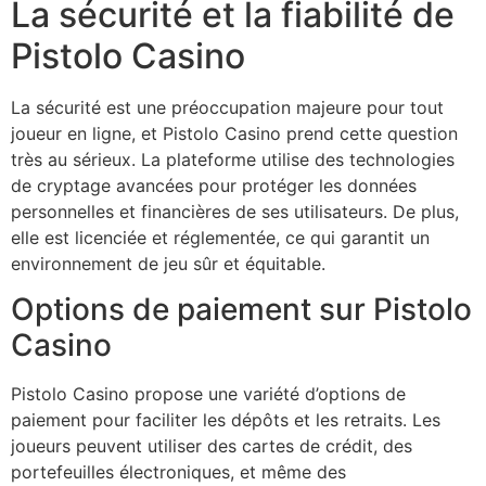
La sécurité et la fiabilité de
Pistolo Casino
La sécurité est une préoccupation majeure pour tout
joueur en ligne, et Pistolo Casino prend cette question
très au sérieux. La plateforme utilise des technologies
de cryptage avancées pour protéger les données
personnelles et financières de ses utilisateurs. De plus,
elle est licenciée et réglementée, ce qui garantit un
environnement de jeu sûr et équitable.
Options de paiement sur Pistolo
Casino
Pistolo Casino propose une variété d’options de
paiement pour faciliter les dépôts et les retraits. Les
joueurs peuvent utiliser des cartes de crédit, des
portefeuilles électroniques, et même des