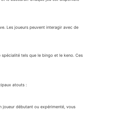
ve. Les joueurs peuvent interagir avec de
pécialité tels que le bingo et le keno. Ces
cipaux atouts :
un joueur débutant ou expérimenté, vous