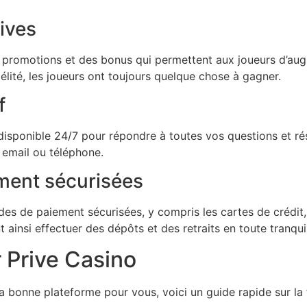
ives
promotions et des bonus qui permettent aux joueurs d’augm
lité, les joueurs ont toujours quelque chose à gagner.
f
t disponible 24/7 pour répondre à toutes vos questions et 
 email ou téléphone.
ment sécurisées
es de paiement sécurisées, y compris les cartes de crédit, l
ainsi effectuer des dépôts et des retraits en toute tranquil
 Prive Casino
a bonne plateforme pour vous, voici un guide rapide sur la 