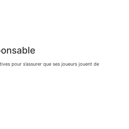
sponsable
tives pour s’assurer que ses joueurs jouent de