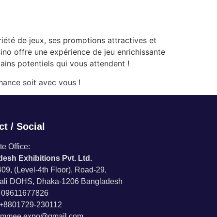
été de jeux, ses promotions attractives et
no offre une expérience de jeu enrichissante
ains potentiels qui vous attendent !
chance soit avec vous !
t / Social
e Office:
esh Exhibitions Pvt. Ltd.
09, (Level-4th Floor), Road-29,
ali DOHS, Dhaka-1206 Bangladesh
8 09611677826
 +8801729-230112
 immee.expo@gmail.com