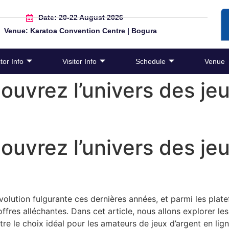
Date: 20-22 August 2026
Venue: Karatoa Convention Centre | Bogura
tor Info
Visitor Info
Schedule
Venue
ouvrez l’univers des jeu
ouvrez l’univers des jeu
lution fulgurante ces dernières années, et parmi les plate
fres alléchantes. Dans cet article, nous allons explorer les
tre le choix idéal pour les amateurs de jeux d’argent en lign