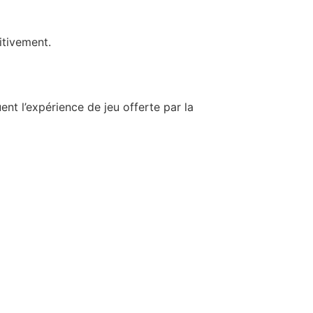
itivement.
nt l’expérience de jeu offerte par la