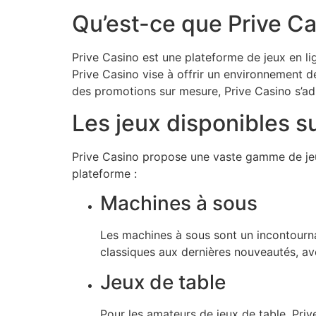
Qu’est-ce que Prive Ca
Prive Casino est une plateforme de jeux en lign
Prive Casino vise à offrir un environnement de
des promotions sur mesure, Prive Casino s’ad
Les jeux disponibles s
Prive Casino propose une vaste gamme de jeux
plateforme :
Machines à sous
Les machines à sous sont un incontourna
classiques aux dernières nouveautés, a
Jeux de table
Pour les amateurs de jeux de table, Priv