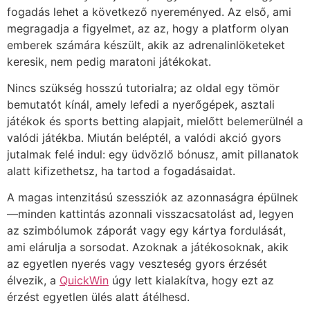
fogadás lehet a következő nyereményed. Az első, ami
megragadja a figyelmet, az az, hogy a platform olyan
emberek számára készült, akik az adrenalinlöketeket
keresik, nem pedig maratoni játékokat.
Nincs szükség hosszú tutorialra; az oldal egy tömör
bemutatót kínál, amely lefedi a nyerőgépek, asztali
játékok és sports betting alapjait, mielőtt belemerülnél a
valódi játékba. Miután beléptél, a valódi akció gyors
jutalmak felé indul: egy üdvözlő bónusz, amit pillanatok
alatt kifizethetsz, ha tartod a fogadásaidat.
A magas intenzitású szessziók az azonnaságra épülnek
—minden kattintás azonnali visszacsatolást ad, legyen
az szimbólumok záporát vagy egy kártya fordulását,
ami elárulja a sorsodat. Azoknak a játékosoknak, akik
az egyetlen nyerés vagy veszteség gyors érzését
élvezik, a
QuickWin
úgy lett kialakítva, hogy ezt az
érzést egyetlen ülés alatt átélhesd.