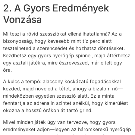
2. A Gyors Eredmények
Vonzása
Mi teszi a rövid szessziókat ellenállhatatlanná? Az a
bizonyosság, hogy kevesebb mint tíz perc alatt
tesztelheted a szerencsédet és hozhatsz döntéseket.
Kezdhetsz egy gyors nyerőgép spinnel, majd áttérhetsz
egy asztali játékra, mire észreveszed, már eltelt egy
óra.
A kulcs a tempó: alacsony kockázatú fogadásokkal
kezded, majd növeled a tétet, ahogy a bizalom nő—
mindeközben egyetlen szesszió alatt. Ez a minta
fenntartja az adrenalin szintet anélkül, hogy kimerülést
okozna a hosszú órákon át tartó grind.
Mivel minden játék úgy van tervezve, hogy gyors
eredményeket adjon—legyen az háromkerekű nyerőgép