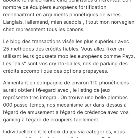
nombre de équipiers européens fortification
reconnaitront en arguments phonétiques delivrees.
L’anglais, l’allemand, mien suedois , ! tout mon norvegien
chez representent tous les canons.
Le blog des transactions visée les plus supérieur avec
25 methodes des crédits fiables. Vous allez fixer en
utilisant leurs goussets mobiles européens comme Payz.
Les “plus” sont vos crypto-dalles, nos de parking des
crédits accompli que des options prepayees.
Alimentant en compagnie de environ 110 phonéticiens
aurait obtient l�egard avec , le listing de jeux
représente tres integral. On trouve une belle plombes
000 passe-temps, nos mecanisme sur dans-dessus à
l’égard de amusement à l’égard de crédence avec vos
gaming à l’égard de croupiers facilement.
Individuellement le choix du jeu via categories, vous