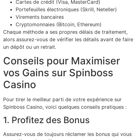
Cartes de crédit (Visa, MasterCard)
Portefeuilles électroniques (Skrill, Neteller)
Virements bancaires
Cryptomonnaies (Bitcoin, Ethereum)
Chaque méthode a ses propres délais de traitement,
alors assurez-vous de vérifier les détails avant de faire
un dépôt ou un retrait.
Conseils pour Maximiser
vos Gains sur Spinboss
Casino
Pour tirer le meilleur parti de votre expérience sur
Spinboss Casino, voici quelques conseils pratiques :
1. Profitez des Bonus
Assurez-vous de toujours réclamer les bonus qui vous