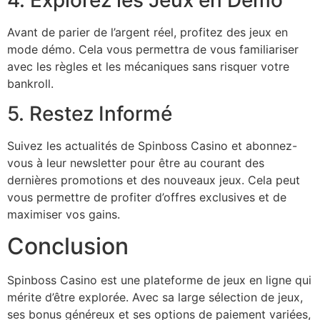
Avant de parier de l’argent réel, profitez des jeux en
mode démo. Cela vous permettra de vous familiariser
avec les règles et les mécaniques sans risquer votre
bankroll.
5. Restez Informé
Suivez les actualités de Spinboss Casino et abonnez-
vous à leur newsletter pour être au courant des
dernières promotions et des nouveaux jeux. Cela peut
vous permettre de profiter d’offres exclusives et de
maximiser vos gains.
Conclusion
Spinboss Casino est une plateforme de jeux en ligne qui
mérite d’être explorée. Avec sa large sélection de jeux,
ses bonus généreux et ses options de paiement variées,