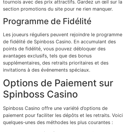
tournois avec des prix attractifs. Gardez un œil sur la
section promotions du site pour ne rien manquer.
Programme de Fidélité
Les joueurs réguliers peuvent rejoindre le programme
de fidélité de Spinboss Casino. En accumulant des
points de fidélité, vous pouvez débloquer des
avantages exclusifs, tels que des bonus
supplémentaires, des retraits prioritaires et des
invitations à des événements spéciaux.
Options de Paiement sur
Spinboss Casino
Spinboss Casino offre une variété d’options de
paiement pour faciliter les dépôts et les retraits. Voici
quelques-unes des méthodes les plus courantes :