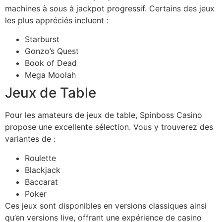
machines à sous à jackpot progressif. Certains des jeux
les plus appréciés incluent :
Starburst
Gonzo’s Quest
Book of Dead
Mega Moolah
Jeux de Table
Pour les amateurs de jeux de table, Spinboss Casino
propose une excellente sélection. Vous y trouverez des
variantes de :
Roulette
Blackjack
Baccarat
Poker
Ces jeux sont disponibles en versions classiques ainsi
qu’en versions live, offrant une expérience de casino