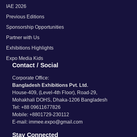
IAE 2026
Previous Editions
Sponsorship Opportunities
Partner with Us
Exhibitions Highlights
Expo Media Kids
Contact / Social
Corporate Office:
Bangladesh Exhibitions Pvt. Ltd.
House-409, (Level-4th Floor), Road-29,
Mohakhali DOHS, Dhaka-1206 Bangladesh
Tel: +88 09611677826
Mobile: +8801729-230112
E-mail: immee.expo@gmail.com
Stay Connected