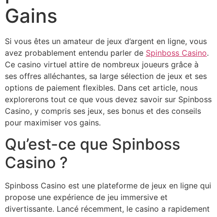
Gains
Si vous êtes un amateur de jeux d’argent en ligne, vous
avez probablement entendu parler de
Spinboss Casino
.
Ce casino virtuel attire de nombreux joueurs grâce à
ses offres alléchantes, sa large sélection de jeux et ses
options de paiement flexibles. Dans cet article, nous
explorerons tout ce que vous devez savoir sur Spinboss
Casino, y compris ses jeux, ses bonus et des conseils
pour maximiser vos gains.
Qu’est-ce que Spinboss
Casino ?
Spinboss Casino est une plateforme de jeux en ligne qui
propose une expérience de jeu immersive et
divertissante. Lancé récemment, le casino a rapidement