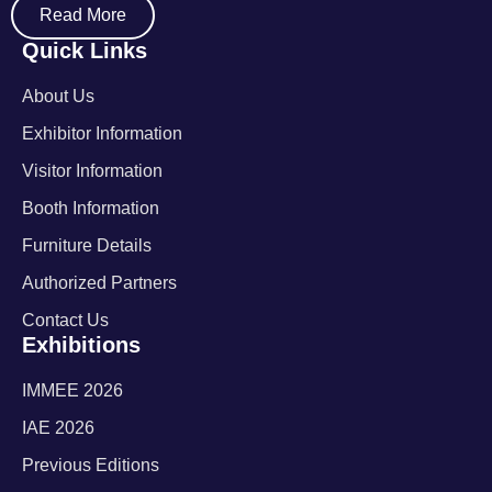
Read More
Quick Links
About Us
Exhibitor Information
Visitor Information
Booth Information
Furniture Details
Authorized Partners
Contact Us
Exhibitions
IMMEE 2026
IAE 2026
Previous Editions