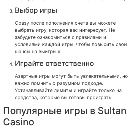
Выбор игры
Сразу после пополнения счета вы можете
выбрать игру, которая вас интересует. Не
забудьте ознакомиться с правилами и
условиями каждой игры, чтобы повысить свои
шансы на выигрыш.
Играйте ответственно
Азартные игры могут быть увлекательными, но
важно помнить о разумном подходе.
Устанавливайте лимиты и играйте только на
средства, которые вы готовы проиграть.
Популярные игры в Sultan
Casino