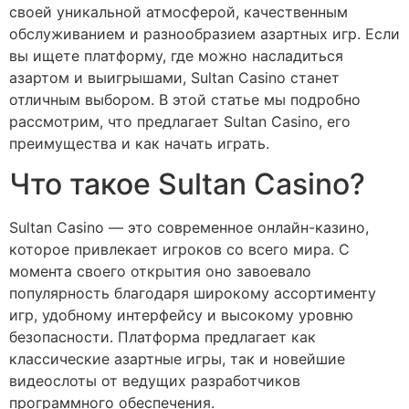
своей уникальной атмосферой, качественным
обслуживанием и разнообразием азартных игр. Если
вы ищете платформу, где можно насладиться
азартом и выигрышами, Sultan Casino станет
отличным выбором. В этой статье мы подробно
рассмотрим, что предлагает Sultan Casino, его
преимущества и как начать играть.
Что такое Sultan Casino?
Sultan Casino — это современное онлайн-казино,
которое привлекает игроков со всего мира. С
момента своего открытия оно завоевало
популярность благодаря широкому ассортименту
игр, удобному интерфейсу и высокому уровню
безопасности. Платформа предлагает как
классические азартные игры, так и новейшие
видеослоты от ведущих разработчиков
программного обеспечения.