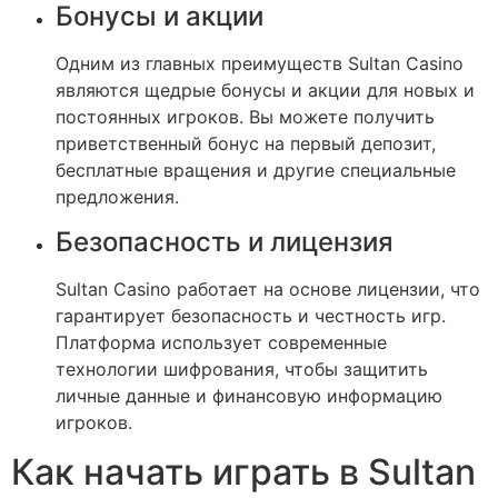
Бонусы и акции
Одним из главных преимуществ Sultan Casino
являются щедрые бонусы и акции для новых и
постоянных игроков. Вы можете получить
приветственный бонус на первый депозит,
бесплатные вращения и другие специальные
предложения.
Безопасность и лицензия
Sultan Casino работает на основе лицензии, что
гарантирует безопасность и честность игр.
Платформа использует современные
технологии шифрования, чтобы защитить
личные данные и финансовую информацию
игроков.
Как начать играть в Sultan