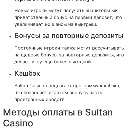
Новые игроки могут получить значительный
приветственный бонус на первый депозит, что
увеличивает их шансы на выигрыш.
Бонусы за повторные депозиты
Постоянные игроки также могут рассчитывать
на щедрые бонусы за повторные депозиты, что
делает игру ещё более выгодной.
Кэшбэк
Sultan Casino предлагает программу кэшбэка,
что позволяет игрокам вернуть часть
проигранных средств.
Методы оплаты в Sultan
Casino