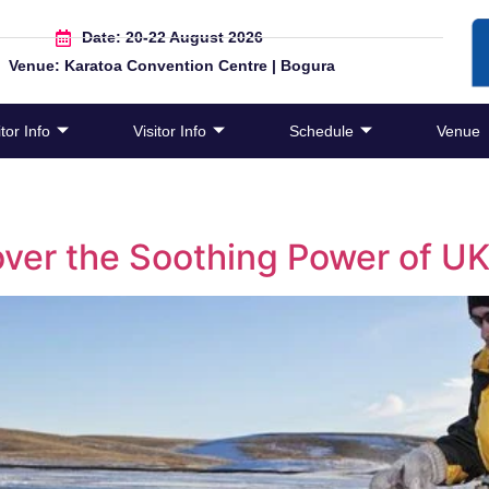
Date: 20-22 August 2026
Venue: Karatoa Convention Centre | Bogura
tor Info
Visitor Info
Schedule
Venue
ver the Soothing Power of UK