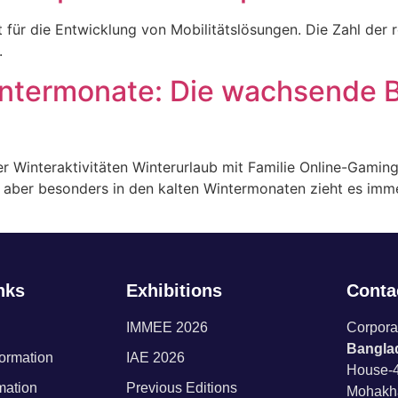
t für die Entwicklung von Mobilitätslösungen. Die Zahl der r
.
intermonate: Die wachsende 
r Winteraktivitäten Winterurlaub mit Familie Online-Gami
er, aber besonders in den kalten Wintermonaten zieht es i
nks
Exhibitions
Contac
IMMEE 2026
Corporat
Banglad
formation
IAE 2026
House-4
rmation
Previous Editions
Mohakh