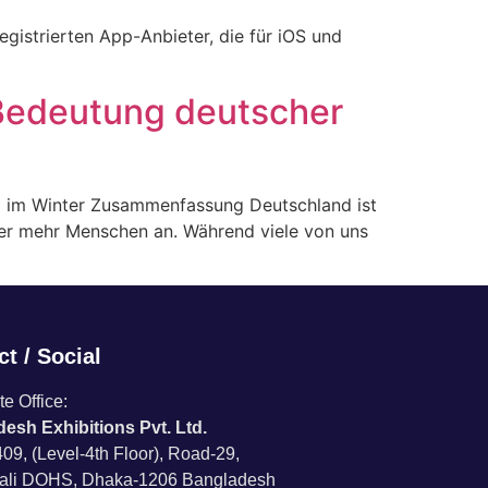
egistrierten App-Anbieter, die für iOS und
Bedeutung deutscher
ng im Winter Zusammenfassung Deutschland ist
mmer mehr Menschen an. Während viele von uns
t / Social
e Office:
esh Exhibitions Pvt. Ltd.
09, (Level-4th Floor), Road-29,
ali DOHS, Dhaka-1206 Bangladesh