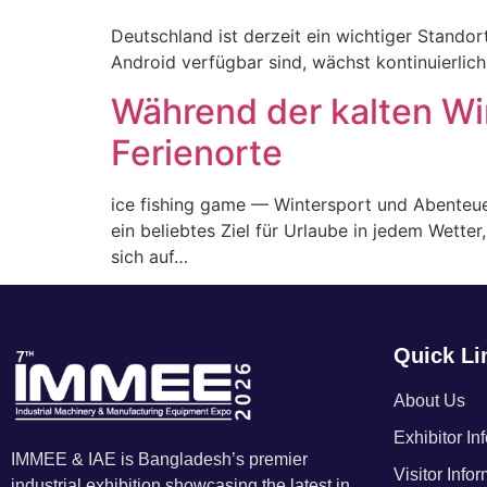
Deutschland ist derzeit ein wichtiger Standor
Android verfügbar sind, wächst kontinuierlich
Während der kalten W
Ferienorte
ice fishing game — Wintersport und Abenteue
ein beliebtes Ziel für Urlaube in jedem Wett
sich auf…
Quick Li
About Us
Exhibitor In
IMMEE & IAE is Bangladesh’s premier
Visitor Info
industrial exhibition showcasing the latest in