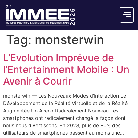
Tag:
monsterwin
L’Evolution Imprévue de
l’Entertainment Mobile : Un
Avenir à Courir
monsterwin — Les Nouveaux Modes d’Interaction Le
Développement de la Réalité Virtuelle et de la Réalité
Augmentée Un Avenir Radicalement Nouveau Les
smartphones ont radicalement changé la façon dont
nous nous divertissons. En 2023, plus de 80% des
utilisateurs de smartphones passent au moins une…