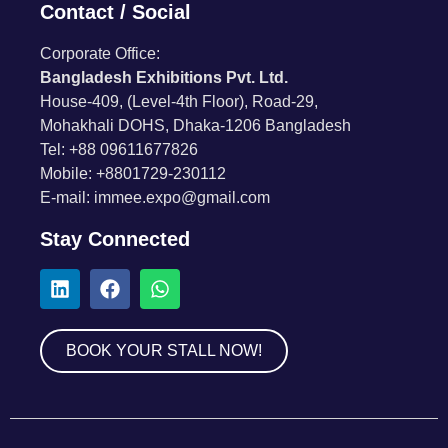
Contact / Social
Corporate Office:
Bangladesh Exhibitions Pvt. Ltd.
House-409, (Level-4th Floor), Road-29,
Mohakhali DOHS, Dhaka-1206 Bangladesh
Tel: +88 09611677826
Mobile: +8801729-230112
E-mail: immee.expo@gmail.com
Stay Connected
BOOK YOUR STALL NOW!