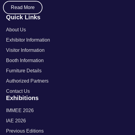
Read More
Quick Links
About Us
Exhibitor Information
Visitor Information
Booth Information
Furniture Details
Authorized Partners
Contact Us
Exhibitions
IMMEE 2026
IAE 2026
Previous Editions