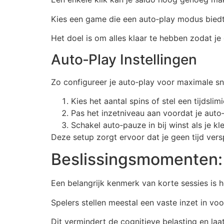
Kies een game die een auto‑play modus biedt 
Het doel is om alles klaar te hebben zodat je 
Auto‑Play Instellingen
Zo configureer je auto‑play voor maximale sn
Kies het aantal spins of stel een tijdslimi
Pas het inzetniveau aan voordat je auto‑
Schakel auto‑pauze in bij winst als je kl
Deze setup zorgt ervoor dat je geen tijd vers
Beslissingsmomenten: 
Een belangrijk kenmerk van korte sessies is 
Spelers stellen meestal een vaste inzet in vo
Dit vermindert de cognitieve belasting en laat