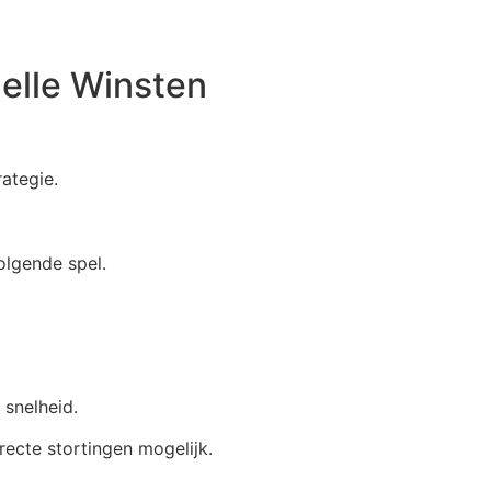
elle Winsten
ategie.
olgende spel.
 snelheid.
recte stortingen mogelijk.