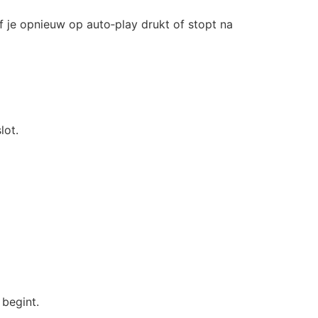
of je opnieuw op auto‑play drukt of stopt na
lot.
 begint.