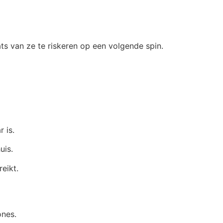
ats van ze te riskeren op een volgende spin.
 is.
uis.
eikt.
ones.