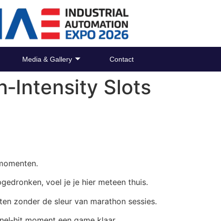
Media & Gallery
Contact
‑Intensity Slots
smomenten.
pgedronken, voel je je hier meteen thuis.
ten zonder de sleur van marathon sessies.
snel‑hit moment een game klaar.