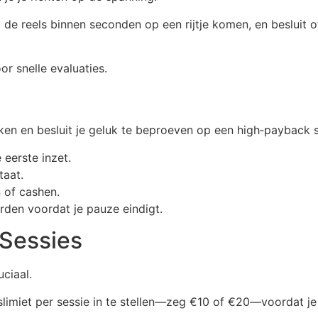
et de reels binnen seconden op een rijtje komen, en besluit 
r snelle evaluaties.
aken en besluit je geluk te beproeven op een high‑payback s
 eerste inzet.
taat.
n of cashen.
den voordat je pauze eindigt.
 Sessies
uciaal.
slimiet per sessie in te stellen—zeg €10 of €20—voordat je