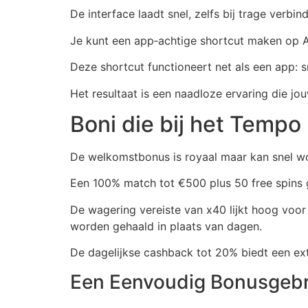
De interface laadt snel, zelfs bij trage verbi
Je kunt een app‑achtige shortcut maken op An
Deze shortcut functioneert net als een app: 
Het resultaat is een naadloze ervaring die jou
Boni die bij het Tempo
De welkomstbonus is royaal maar kan snel word
Een 100% match tot €500 plus 50 free spins g
De wagering vereiste van x40 lijkt hoog voor 
worden gehaald in plaats van dagen.
De dagelijkse cashback tot 20% biedt een extra
Een Eenvoudig Bonusgebr