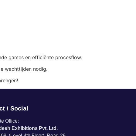
ende games en efficiënte procesflow.
e wachttijden nodig.
brengen!
t / Social
e Office:
esh Exhibitions Pvt. Ltd.
09, (Level-4th Floor), Road-29,