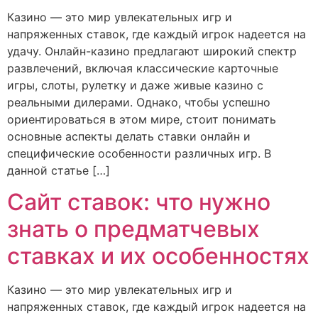
Казино — это мир увлекательных игр и
напряженных ставок, где каждый игрок надеется на
удачу. Онлайн-казино предлагают широкий спектр
развлечений, включая классические карточные
игры, слоты, рулетку и даже живые казино с
реальными дилерами. Однако, чтобы успешно
ориентироваться в этом мире, стоит понимать
основные аспекты делать ставки онлайн и
специфические особенности различных игр. В
данной статье […]
Сайт ставок: что нужно
знать о предматчевых
ставках и их особенностях
Казино — это мир увлекательных игр и
напряженных ставок, где каждый игрок надеется на