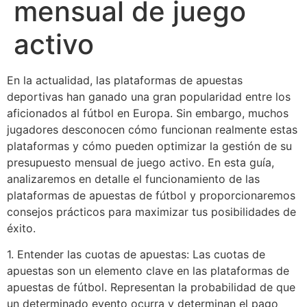
mensual de juego
activo
En la actualidad, las plataformas de apuestas
deportivas han ganado una gran popularidad entre los
aficionados al fútbol en Europa. Sin embargo, muchos
jugadores desconocen cómo funcionan realmente estas
plataformas y cómo pueden optimizar la gestión de su
presupuesto mensual de juego activo. En esta guía,
analizaremos en detalle el funcionamiento de las
plataformas de apuestas de fútbol y proporcionaremos
consejos prácticos para maximizar tus posibilidades de
éxito.
1. Entender las cuotas de apuestas: Las cuotas de
apuestas son un elemento clave en las plataformas de
apuestas de fútbol. Representan la probabilidad de que
un determinado evento ocurra y determinan el pago