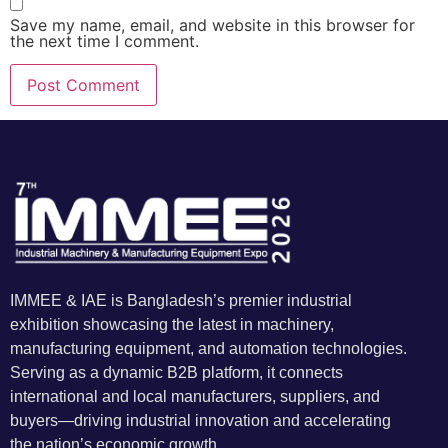
Save my name, email, and website in this browser for
the next time I comment.
IMMEE & IAE is Bangladesh’s premier industrial
exhibition showcasing the latest in machinery,
manufacturing equipment, and automation technologies.
Serving as a dynamic B2B platform, it connects
international and local manufacturers, suppliers, and
buyers—driving industrial innovation and accelerating
the nation’s economic growth.