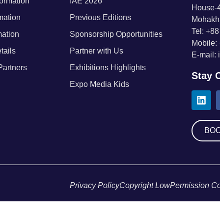
formation
IAE 2026
House-4
rmation
Previous Editions
Mohakh
Tel: +8
mation
Sponsorship Opportunities
Mobile:
tails
Partner with Us
E-mail:
Partners
Exhibitions Highlights
Stay 
Expo Media Kids
BOO
Privacy Policy
Copyright Low
Permission C