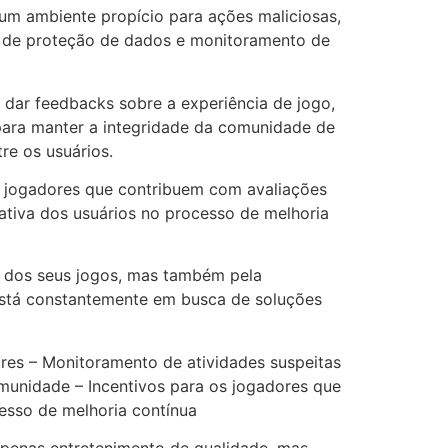
um ambiente propício para ações maliciosas,
s de proteção de dados e monitoramento de
 dar feedbacks sobre a experiência de jogo,
 para manter a integridade da comunidade de
re os usuários.
os jogadores que contribuem com avaliações
ativa dos usuários no processo de melhoria
e dos seus jogos, mas também pela
está constantemente em busca de soluções
res – Monitoramento de atividades suspeitas
omunidade – Incentivos para os jogadores que
esso de melhoria contínua