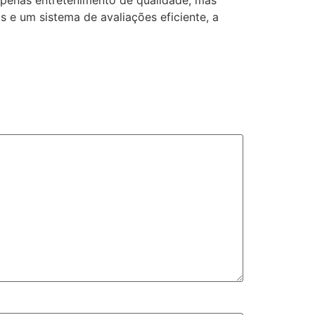
apenas entretenimento de qualidade, mas
 e um sistema de avaliações eficiente, a