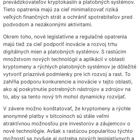
prevádzkovateľov kryptokasiín a platobných systémov.
Tieto opatrenia majú za cieľ minimalizovať riziká
veľkých finančných strát a ochrániť spotrebiteľov pred
podvodom a nezákonnými aktivitami.
Okrem toho, nové legislatívne a regulačné opatrenia
majú tiež za cieľ podporiť inovácie a rozvoj trhu
digitálnych mien a platobných systémov. S rastúcim
množstvom nových technológií a aplikácií v oblasti
kryptomeny a rýchlych platobných systémov je dôležité
vytvoriť priaznivé podmienky pre ich rozvoj a rast. To
zahŕňa podporu konkurencie a inovácie v tejto oblasti,
ako aj poskytnutie potrebných nástrojov a zdrojov na
to, aby sa tento nový trh mohol dynamicky rozvíjať.
V závere možno konštatovať, že kryptomeny a rýchle
anonymné platby v bitcoinoch sú stále veľmi
atraktívnou možnosťou pre investorov a záujemcov o
nové technológie. Avšak s rastúcou popularitou týchto
možností sa zvyšuje aj potreba nových legislatívnych a