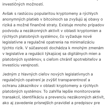
investičných možností.
Avšak s rastúcou popularitou kryptomeny a rýchlych
anonymných platieb v bitcoinoch sa zvyšujú aj obavy o
riziká a možné finančné straty. Existuje mnoho prípadov
podvodu a nezákonných aktivít v oblasti kryptomien a
rýchlych platobných systémov, čo vyžaduje nové
legislatívne a regulačné opatrenia na minimalizáciu
týchto rizík. V súčasnosti dochádza k mnohým zmenám
v legislatíve a regulácii týkajúcej sa digitálnych mien a
platobných systémov, s cieľom chrániť spotrebiteľov a
investíciu verejnosti.
Jedným z hlavných cieľov nových legislatívnych a
regulačných opatrení je zvýšiť transparentnosť a
ochranu zákazníkov v oblasti kryptomeny a rýchlych
platobných systémov. To zahŕňa lepšie monitorovanie
transakcií, identifikáciu a prevenciu nezákonných aktivít,
ako aj zavedenie prísnejších pravidiel a predpisov pre