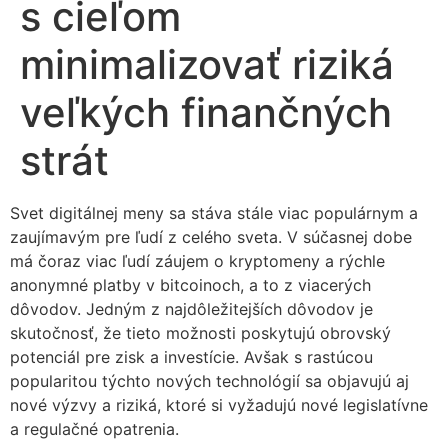
s cieľom
minimalizovať riziká
veľkých finančných
strát
Svet digitálnej meny sa stáva stále viac populárnym a
zaujímavým pre ľudí z celého sveta. V súčasnej dobe
má čoraz viac ľudí záujem o kryptomeny a rýchle
anonymné platby v bitcoinoch, a to z viacerých
dôvodov. Jedným z najdôležitejších dôvodov je
skutočnosť, že tieto možnosti poskytujú obrovský
potenciál pre zisk a investície. Avšak s rastúcou
popularitou týchto nových technológií sa objavujú aj
nové výzvy a riziká, ktoré si vyžadujú nové legislatívne
a regulačné opatrenia.