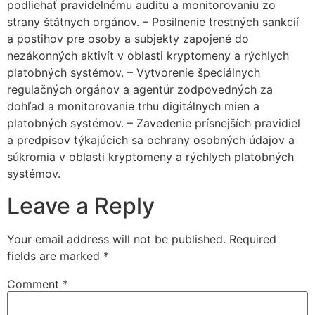
podliehať pravidelnému auditu a monitorovaniu zo
strany štátnych orgánov. – Posilnenie trestných sankcií
a postihov pre osoby a subjekty zapojené do
nezákonných aktivít v oblasti kryptomeny a rýchlych
platobných systémov. – Vytvorenie špeciálnych
regulačných orgánov a agentúr zodpovedných za
dohľad a monitorovanie trhu digitálnych mien a
platobných systémov. – Zavedenie prísnejších pravidiel
a predpisov týkajúcich sa ochrany osobných údajov a
súkromia v oblasti kryptomeny a rýchlych platobných
systémov.
Leave a Reply
Your email address will not be published.
Required
fields are marked
*
Comment
*