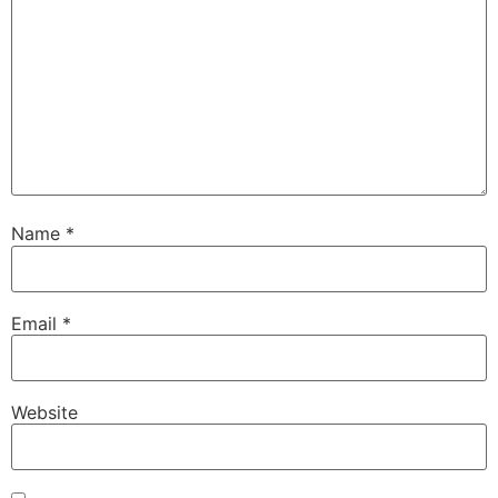
Name
*
Email
*
Website