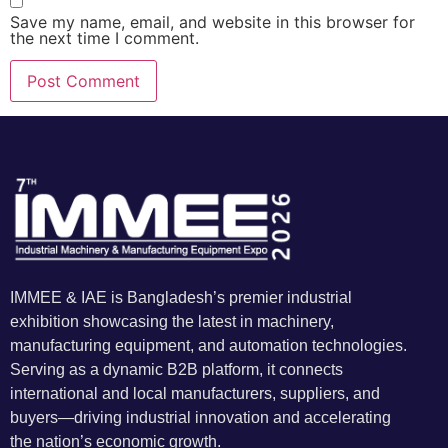
Save my name, email, and website in this browser for
the next time I comment.
IMMEE & IAE is Bangladesh’s premier industrial
exhibition showcasing the latest in machinery,
manufacturing equipment, and automation technologies.
Serving as a dynamic B2B platform, it connects
international and local manufacturers, suppliers, and
buyers—driving industrial innovation and accelerating
the nation’s economic growth.